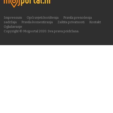
Impressum
Opći uvjeti korištenja
Pravila prenošenja
sadržaja
Pravila komentiranja
Zaštita privatnosti
Kontakt
Oglašavanje
Copyright © Mojportal 2020. Sva prava pridržana.