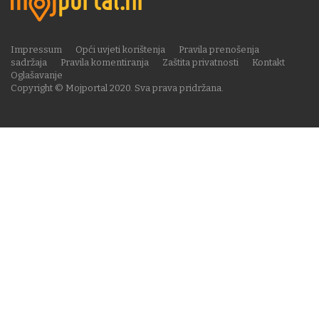
Impressum
Opći uvjeti korištenja
Pravila prenošenja
sadržaja
Pravila komentiranja
Zaštita privatnosti
Kontakt
Oglašavanje
Copyright © Mojportal 2020. Sva prava pridržana.