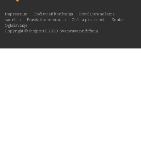
Impressum
Opći uvjeti korištenja
Pravila prenošenja
sadržaja
Pravila komentiranja
Zaštita privatnosti
Kontakt
Oglašavanje
Copyright © Mojportal 2020. Sva prava pridržana.