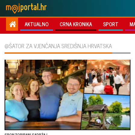
AKTUALNO
CRNA KRONIKA
SPORT
M
@ŠATOR ZA VJENČANJA SREDIŠNJA HRVATSKA
SPONZORIRANI SADRŽAJ