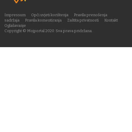
Impressum
Opći uvjeti korištenja
Pravila prenošenja
sadržaja
Pravila komentiranja
Zaštita privatnosti
Kontakt
Oglašavanje
Copyright © Mojportal 2020. Sva prava pridržana.