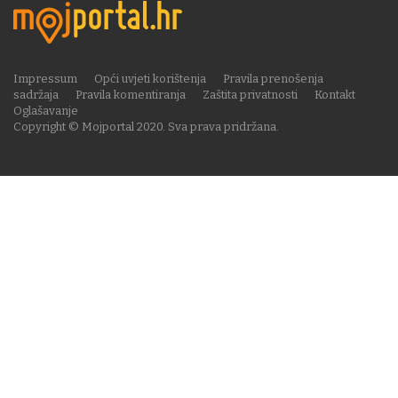
Impressum
Opći uvjeti korištenja
Pravila prenošenja
sadržaja
Pravila komentiranja
Zaštita privatnosti
Kontakt
Oglašavanje
Copyright © Mojportal 2020. Sva prava pridržana.