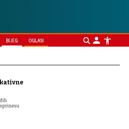
BIJEG
OGLASI
ukativne
ađih
 doprinesu