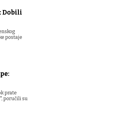
: Dobili
menskog
ke postaje
pe:
ok prate
, poručili su