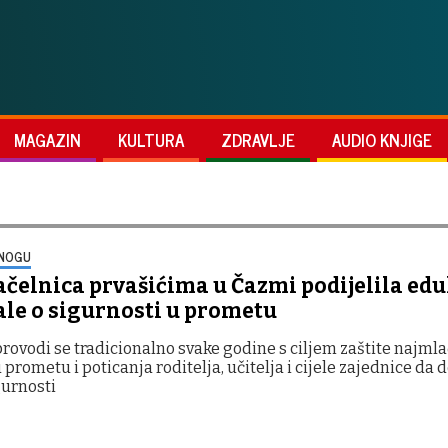
MAGAZIN
KULTURA
ZDRAVLJE
AUDIO KNJIGE
 NOGU
čelnica prvašićima u Čazmi podijelila ed
ale o sigurnosti u prometu
provodi se tradicionalno svake godine s ciljem zaštite najml
 prometu i poticanja roditelja, učitelja i cijele zajednice da
gurnosti