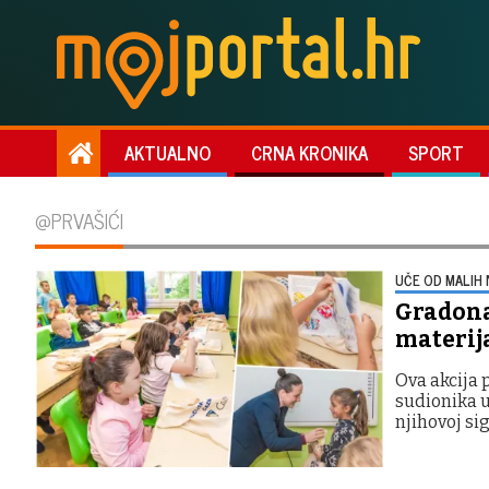
AKTUALNO
CRNA KRONIKA
SPORT
@PRVAŠIĆI
UČE OD MALIH
Gradona
materij
Ova akcija 
sudionika u
njihovoj si