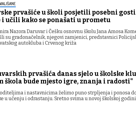
MALIŠANE
ke prvašiće u školi posjetili posebni gosti
i učili kako se ponašati u prometu
mira Nazora Daruvar i Češku osnovnu školu Jana Amosa Ko
li su gradonačelnik, njegovi zamjenici, predstavnici Policijs
vatskog autokluba i Crvenog križa
varskih prvašića danas sjelo u školske klu
 škola bude mjesto igre, znanja i radosti"
oditeljima i nastavnicima želimo puno strpljenja i ponosa d
ke u učenju i odrastanju. Sretno svima u novoj školskoj godini"