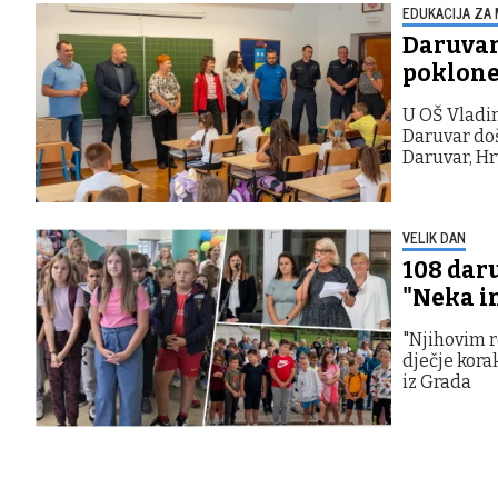
EDUKACIJA ZA 
Daruvars
poklone 
U OŠ Vladi
Daruvar doš
Daruvar, Hr
VELIK DAN
108 daru
"Neka im
"Njihovim r
dječje kora
iz Grada