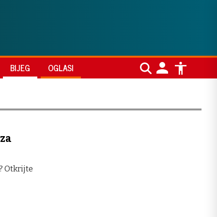
BIJEG
OGLASI
 za
? Otkrijte