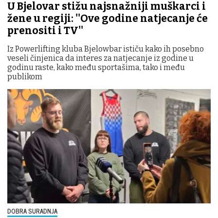
U Bjelovar stižu najsnažniji muškarci i
žene u regiji: ''Ove godine natjecanje će
prenositi i TV''
Iz Powerlifting kluba Bjelowbar ističu kako ih posebno
veseli činjenica da interes za natjecanje iz godine u
godinu raste, kako među sportašima, tako i među
publikom
DOBRA SURADNJA