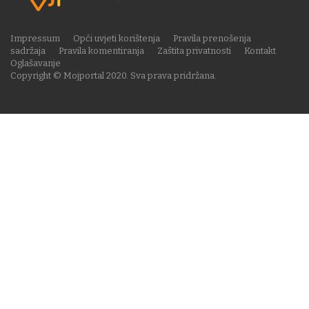
Impressum
Opći uvjeti korištenja
Pravila prenošenja
sadržaja
Pravila komentiranja
Zaštita privatnosti
Kontakt
Oglašavanje
Copyright © Mojportal 2020. Sva prava pridržana.