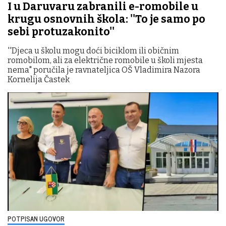
I u Daruvaru zabranili e-romobile u
krugu osnovnih škola: ''To je samo po
sebi protuzakonito''
''Djeca u školu mogu doći biciklom ili običnim
romobilom, ali za električne romobile u školi mjesta
nema" poručila je ravnateljica OŠ Vladimira Nazora
Kornelija Častek
POTPISAN UGOVOR