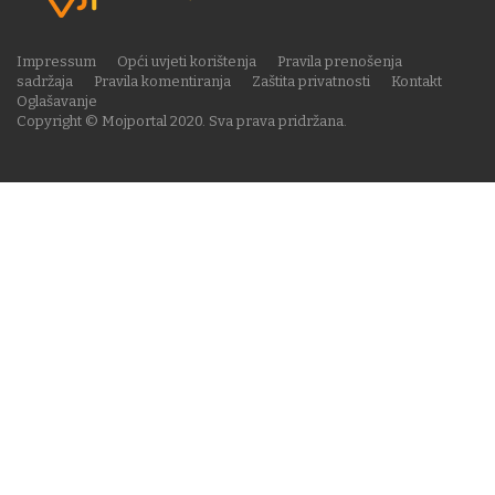
Impressum
Opći uvjeti korištenja
Pravila prenošenja
sadržaja
Pravila komentiranja
Zaštita privatnosti
Kontakt
Oglašavanje
Copyright © Mojportal 2020. Sva prava pridržana.