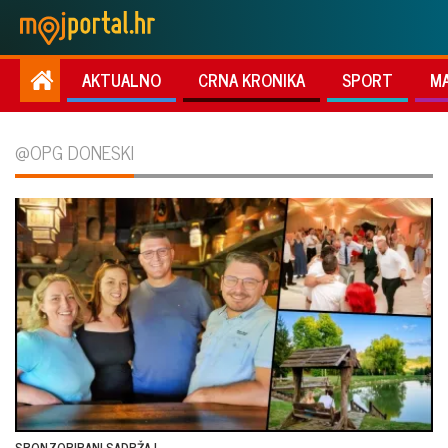
AKTUALNO
CRNA KRONIKA
SPORT
M
@OPG DONESKI
SPONZORIRANI SADRŽAJ