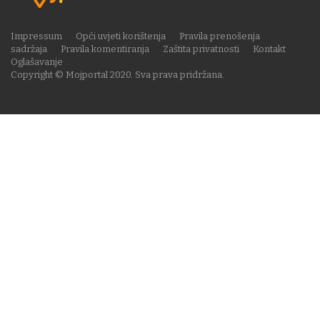
Impressum
Opći uvjeti korištenja
Pravila prenošenja
sadržaja
Pravila komentiranja
Zaštita privatnosti
Kontakt
Oglašavanje
Copyright © Mojportal 2020. Sva prava pridržana.