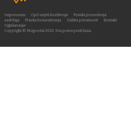
Impressum
Opći uvjeti korištenja
Pravila prenošenja
sadržaja
Pravila komentiranja
Zaštita privatnosti
Kontakt
Oglašavanje
Copyright © Mojportal 2020. Sva prava pridržana.