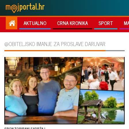
AKTUALNO
CRNA KRONIKA
SPORT
M
@OBITELJSKO IMANJE ZA PROSLAVE DARUVAR
SPONZORIRANI SADRŽAJ