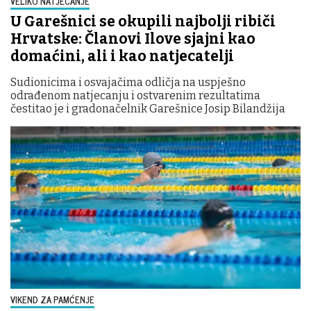
VELIKO NATJECANJE
U Garešnici se okupili najbolji ribiči
Hrvatske: Članovi Ilove sjajni kao
domaćini, ali i kao natjecatelji
Sudionicima i osvajačima odličja na uspješno
odrađenom natjecanju i ostvarenim rezultatima
čestitao je i gradonačelnik Garešnice Josip Bilandžija
VIKEND ZA PAMĆENJE