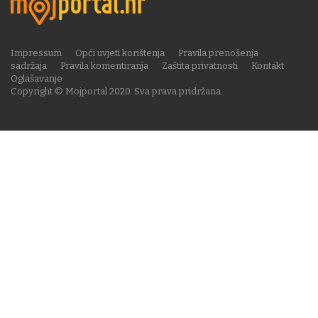
Impressum
Opći uvjeti korištenja
Pravila prenošenja
sadržaja
Pravila komentiranja
Zaštita privatnosti
Kontakt
Oglašavanje
Copyright © Mojportal 2020. Sva prava pridržana.