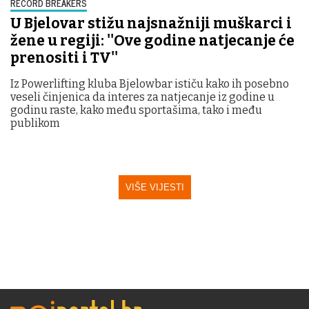
RECORD BREAKERS
U Bjelovar stižu najsnažniji muškarci i
žene u regiji: ''Ove godine natjecanje će
prenositi i TV''
Iz Powerlifting kluba Bjelowbar ističu kako ih posebno
veseli činjenica da interes za natjecanje iz godine u
godinu raste, kako među sportašima, tako i među
publikom
VIŠE VIJESTI