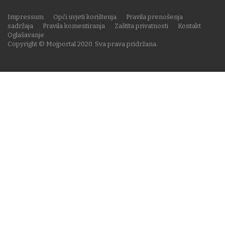
Impressum
Opći uvjeti korištenja
Pravila prenošenja
sadržaja
Pravila komentiranja
Zaštita privatnosti
Kontakt
Oglašavanje
Copyright © Mojportal 2020. Sva prava pridržana.