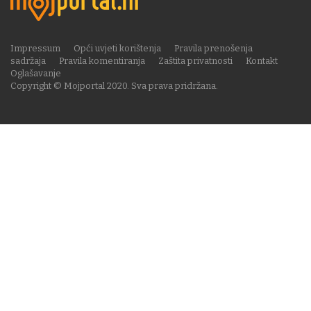
Impressum
Opći uvjeti korištenja
Pravila prenošenja
sadržaja
Pravila komentiranja
Zaštita privatnosti
Kontakt
Oglašavanje
Copyright © Mojportal 2020. Sva prava pridržana.