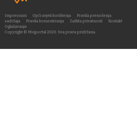
Impressum
Opći uvjeti korištenja
Pravila prenošenja
sadržaja
Pravila komentiranja
Zaštita privatnosti
Kontakt
Oglašavanje
Copyright © Mojportal 2020. Sva prava pridržana.