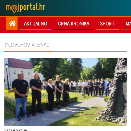
AKTUALNO
CRNA KRONIKA
SPORT
M
@LOVOROV VIJENAC
VAŽAN DATUM