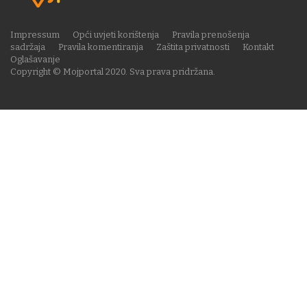
Impressum
Opći uvjeti korištenja
Pravila prenošenja
sadržaja
Pravila komentiranja
Zaštita privatnosti
Kontakt
Oglašavanje
Copyright © Mojportal 2020. Sva prava pridržana.