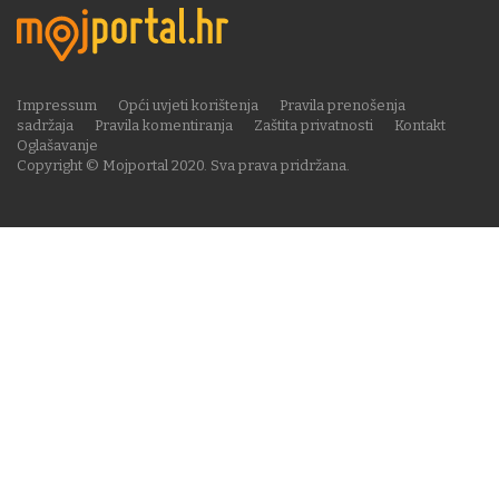
Impressum
Opći uvjeti korištenja
Pravila prenošenja
sadržaja
Pravila komentiranja
Zaštita privatnosti
Kontakt
Oglašavanje
Copyright © Mojportal 2020. Sva prava pridržana.