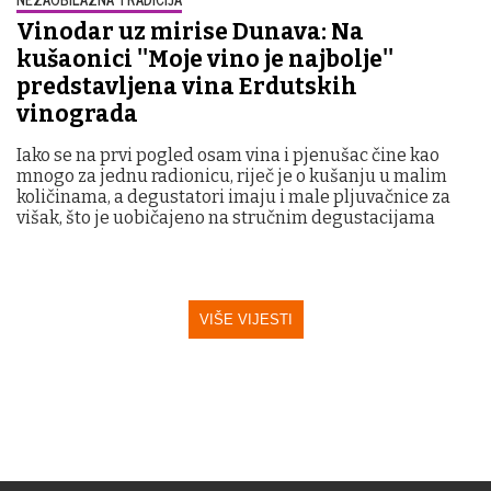
Vinodar uz mirise Dunava: Na
kušaonici ''Moje vino je najbolje''
predstavljena vina Erdutskih
vinograda
Iako se na prvi pogled osam vina i pjenušac čine kao
mnogo za jednu radionicu, riječ je o kušanju u malim
količinama, a degustatori imaju i male pljuvačnice za
višak, što je uobičajeno na stručnim degustacijama
VIŠE VIJESTI