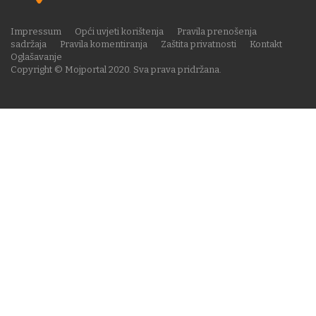
Impressum
Opći uvjeti korištenja
Pravila prenošenja
sadržaja
Pravila komentiranja
Zaštita privatnosti
Kontakt
Oglašavanje
Copyright © Mojportal 2020. Sva prava pridržana.