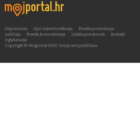
Impressum
Opći uvjeti korištenja
Pravila prenošenja
sadržaja
Pravila komentiranja
Zaštita privatnosti
Kontakt
Oglašavanje
Copyright © Mojportal 2020. Sva prava pridržana.