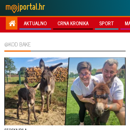
AKTUALNO
CRNA KRONIKA
SPORT
M
@KOD BAKE
SEOSKA IDILA