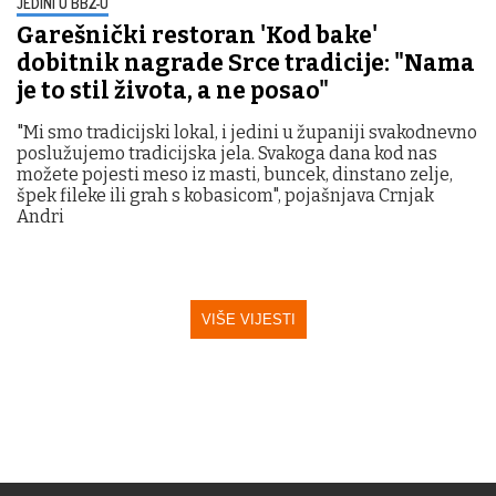
JEDINI U BBŽ-U
Garešnički restoran 'Kod bake'
dobitnik nagrade Srce tradicije: "Nama
je to stil života, a ne posao"
"Mi smo tradicijski lokal, i jedini u županiji svakodnevno
poslužujemo tradicijska jela. Svakoga dana kod nas
možete pojesti meso iz masti, buncek, dinstano zelje,
špek fileke ili grah s kobasicom", pojašnjava Crnjak
Andri
VIŠE VIJESTI