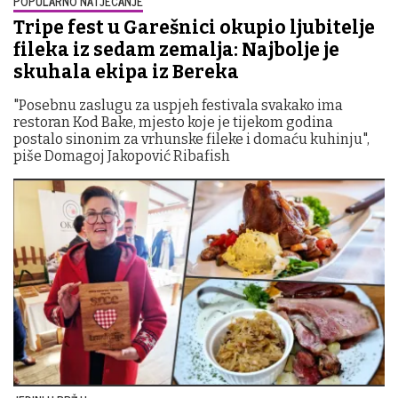
POPULARNO NATJECANJE
Tripe fest u Garešnici okupio ljubitelje
fileka iz sedam zemalja: Najbolje je
skuhala ekipa iz Bereka
"Posebnu zaslugu za uspjeh festivala svakako ima
restoran Kod Bake, mjesto koje je tijekom godina
postalo sinonim za vrhunske fileke i domaću kuhinju",
piše Domagoj Jakopović Ribafish