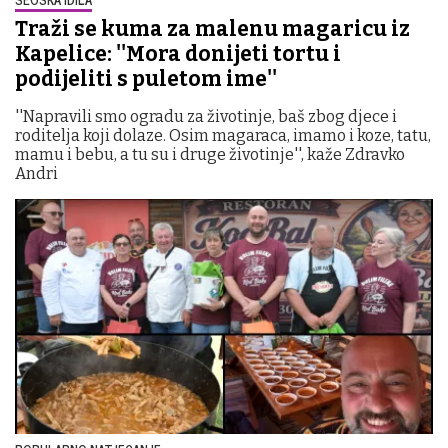
Traži se kuma za malenu magaricu iz
Kapelice: ''Mora donijeti tortu i
podijeliti s puletom ime''
''Napravili smo ogradu za životinje, baš zbog djece i
roditelja koji dolaze. Osim magaraca, imamo i koze, tatu,
mamu i bebu, a tu su i druge životinje'', kaže Zdravko
Andri