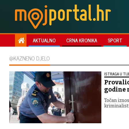
AKTUALNO
CRNA KRONIKA
SPORT
@KAZNENO DJELO
ISTRAGA U TIJ
Provalio
godine n
Točan iznos
kriminalist