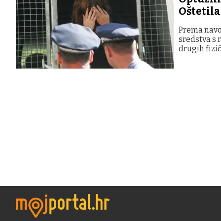
Oštetila
Prema navod
sredstva s 
drugih fizi