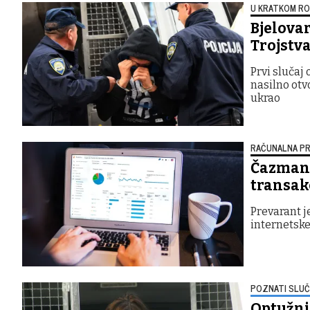
U KRATKOM R
Bjelovar
Trojstva
Prvi slučaj
nasilno otvo
ukrao
RAČUNALNA PR
Čazmana
transakc
Prevarant j
internetske
POZNATI SLUČ
Optužni