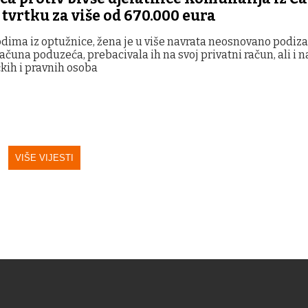
 tvrtku za više od 670.000 eura
ima iz optužnice, žena je u više navrata neosnovano podiz
računa poduzeća, prebacivala ih na svoj privatni račun, ali i 
čkih i pravnih osoba
VIŠE VIJESTI