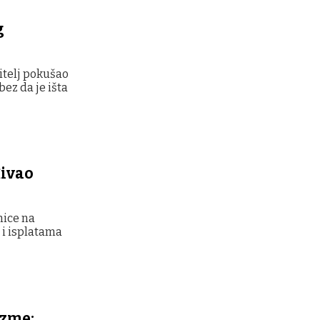
g
nitelj pokušao
bez da je išta
đivao
nice na
 i isplatama
azme: