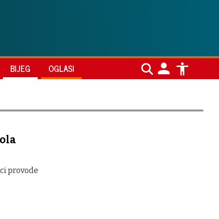
BIJEG
OGLASI
pola
ici provode