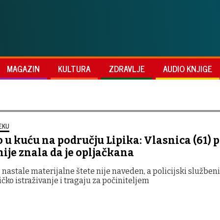
MAGAZIN
KULTURA
ZDRAVLJE
AUDIO KNJIGE
EKU
 u kuću na području Lipika: Vlasnica (61) 
ije znala da je opljačkana
 nastale materijalne štete nije naveden, a policijski služben
ičko istraživanje i tragaju za počiniteljem