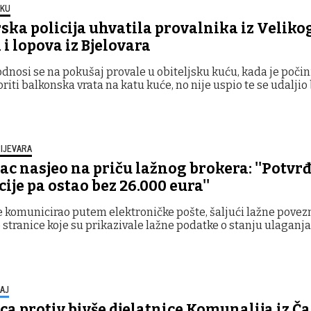
OKU
ska policija uhvatila provalnika iz Veliko
 i lopova iz Bjelovara
 odnosi se na pokušaj provale u obiteljsku kuću, kada je poči
riti balkonska vrata na katu kuće, no nije uspio te se udaljio 
IJEVARA
c nasjeo na priču lažnog brokera: ''Potvr
ije pa ostao bez 26.000 eura''
e komunicirao putem elektroničke pošte, šaljući lažne povez
 stranice koje su prikazivale lažne podatke o stanju ulaganja
AJ
ca protiv bivše djelatnice Komunalija iz Č