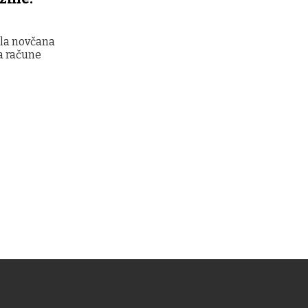
ala novčana
na račune