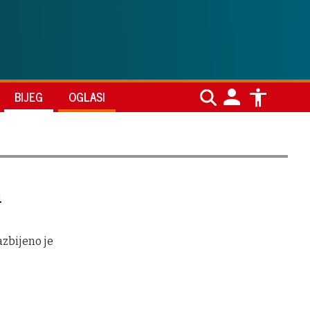
BIJEG
OGLASI
i
azbijeno je