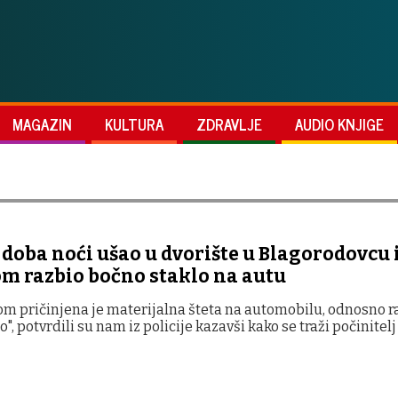
MAGAZIN
KULTURA
ZDRAVLJE
AUDIO KNJIGE
doba noći ušao u dvorište u Blagorodovcu 
 razbio bočno staklo na autu
om pričinjena je materijalna šteta na automobilu, odnosno r
", potvrdili su nam iz policije kazavši kako se traži počinitelj