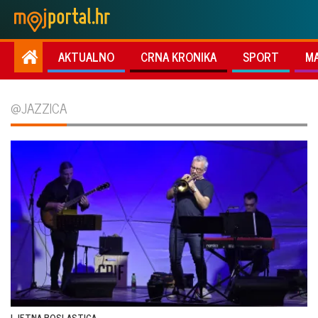
AKTUALNO
CRNA KRONIKA
SPORT
M
@JAZZICA
LJETNA POSLASTICA