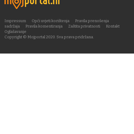
Impressum
Opći uvjeti korištenja
Pravila prenošenja
sadržaja
Pravila komentiranja
Zaštita privatnosti
Kontakt
Oglašavanje
Copyright © Mojportal 2020. Sva prava pridržana.