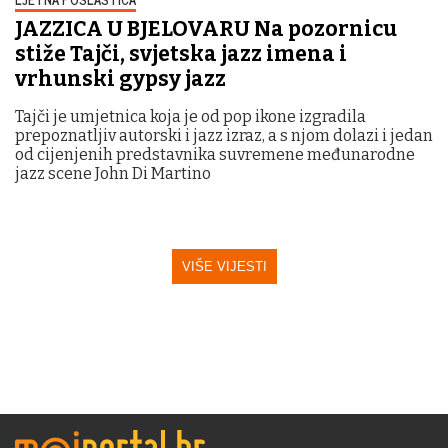
JAZZICA U BJELOVARU Na pozornicu
stiže Tajči, svjetska jazz imena i
vrhunski gypsy jazz
Tajči je umjetnica koja je od pop ikone izgradila
prepoznatljiv autorski i jazz izraz, a s njom dolazi i jedan
od cijenjenih predstavnika suvremene međunarodne
jazz scene John Di Martino
VIŠE VIJESTI