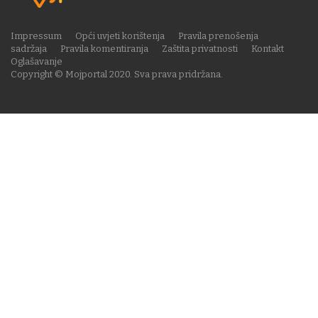
Impressum
Opći uvjeti korištenja
Pravila prenošenja
sadržaja
Pravila komentiranja
Zaštita privatnosti
Kontakt
Oglašavanje
Copyright © Mojportal 2020. Sva prava pridržana.