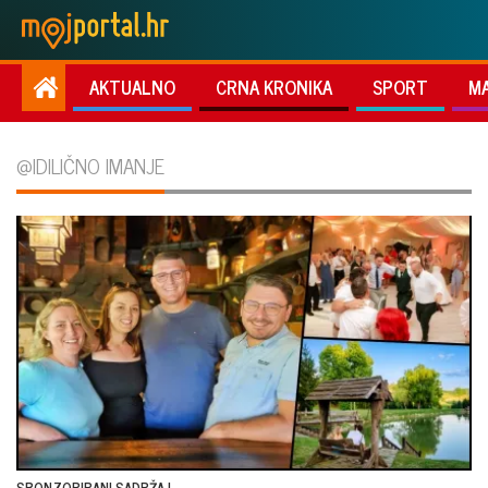
AKTUALNO
CRNA KRONIKA
SPORT
M
@IDILIČNO IMANJE
SPONZORIRANI SADRŽAJ