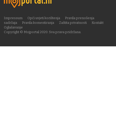
Impressum
Opći uvjeti korištenja
Pravila prenošenja
sadržaja
Pravila komentiranja
Zaštita privatnosti
Kontakt
Oglašavanje
Copyright © Mojportal 2020. Sva prava pridržana.