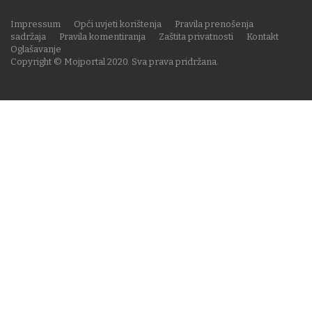
Impressum
Opći uvjeti korištenja
Pravila prenošenja
sadržaja
Pravila komentiranja
Zaštita privatnosti
Kontakt
Oglašavanje
Copyright © Mojportal 2020. Sva prava pridržana.