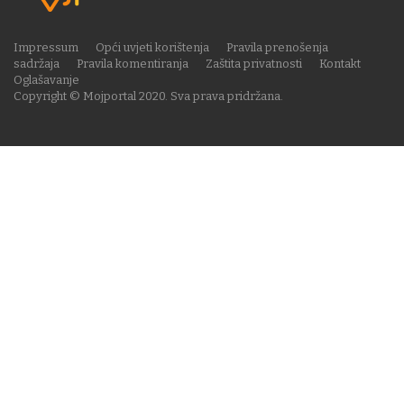
Impressum
Opći uvjeti korištenja
Pravila prenošenja
sadržaja
Pravila komentiranja
Zaštita privatnosti
Kontakt
Oglašavanje
Copyright © Mojportal 2020. Sva prava pridržana.