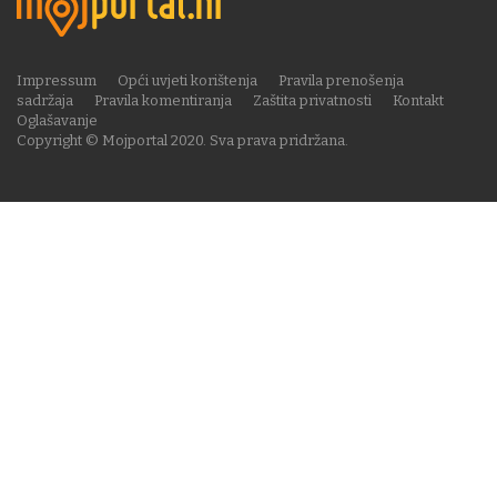
Impressum
Opći uvjeti korištenja
Pravila prenošenja
sadržaja
Pravila komentiranja
Zaštita privatnosti
Kontakt
Oglašavanje
Copyright © Mojportal 2020. Sva prava pridržana.