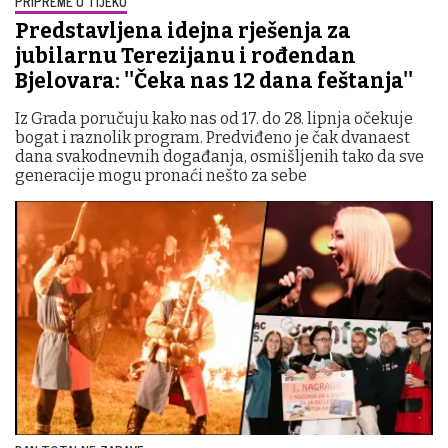
PRIPREME U TIJEKU
Predstavljena idejna rješenja za
jubilarnu Terezijanu i rođendan
Bjelovara: ''Čeka nas 12 dana feštanja''
Iz Grada poručuju kako nas od 17. do 28. lipnja očekuje
bogat i raznolik program. Predviđeno je čak dvanaest
dana svakodnevnih događanja, osmišljenih tako da sve
generacije mogu pronaći nešto za sebe