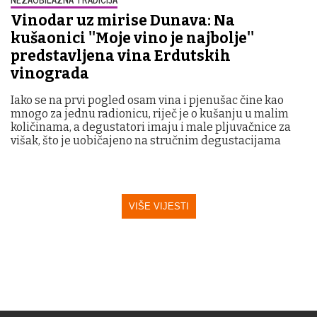
Vinodar uz mirise Dunava: Na
kušaonici ''Moje vino je najbolje''
predstavljena vina Erdutskih
vinograda
Iako se na prvi pogled osam vina i pjenušac čine kao
mnogo za jednu radionicu, riječ je o kušanju u malim
količinama, a degustatori imaju i male pljuvačnice za
višak, što je uobičajeno na stručnim degustacijama
VIŠE VIJESTI