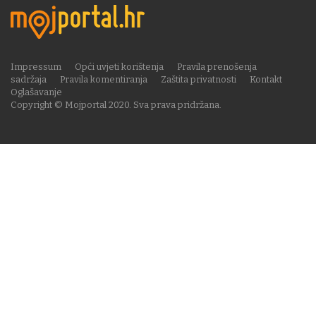
Impressum
Opći uvjeti korištenja
Pravila prenošenja
sadržaja
Pravila komentiranja
Zaštita privatnosti
Kontakt
Oglašavanje
Copyright © Mojportal 2020. Sva prava pridržana.