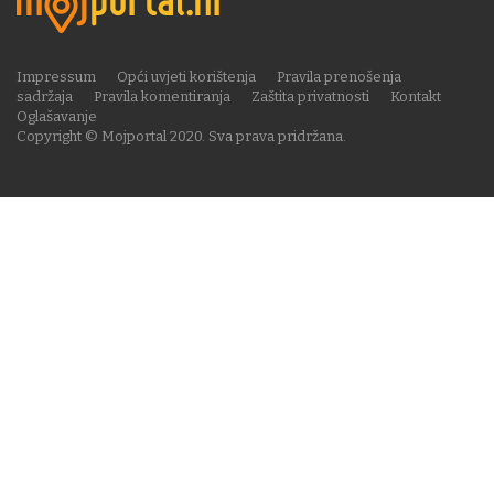
Impressum
Opći uvjeti korištenja
Pravila prenošenja
sadržaja
Pravila komentiranja
Zaštita privatnosti
Kontakt
Oglašavanje
Copyright © Mojportal 2020. Sva prava pridržana.