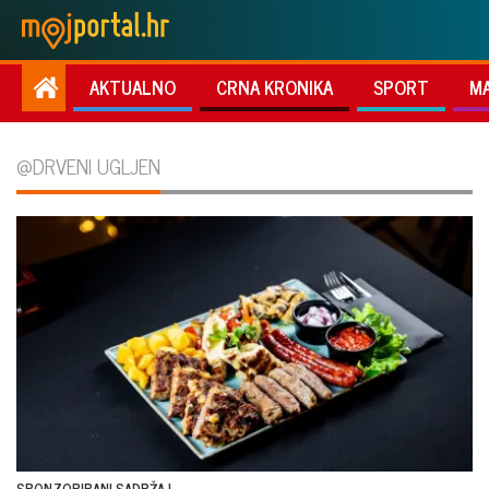
AKTUALNO
CRNA KRONIKA
SPORT
M
@DRVENI UGLJEN
SPONZORIRANI SADRŽAJ