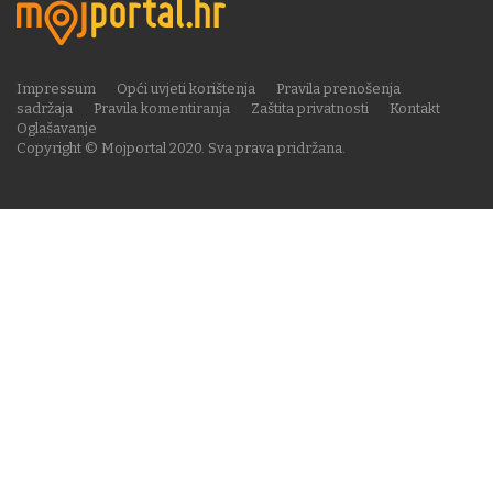
Impressum
Opći uvjeti korištenja
Pravila prenošenja
sadržaja
Pravila komentiranja
Zaštita privatnosti
Kontakt
Oglašavanje
Copyright © Mojportal 2020. Sva prava pridržana.