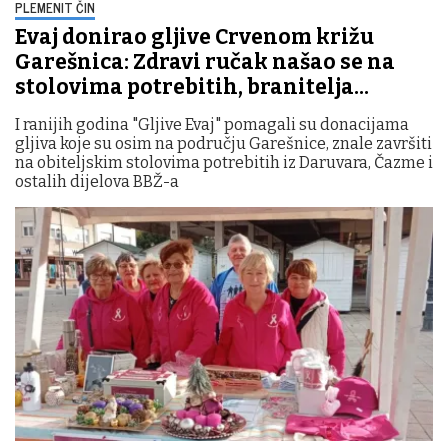
PLEMENIT ČIN
Evaj donirao gljive Crvenom križu
Garešnica: Zdravi ručak našao se na
stolovima potrebitih, branitelja...
I ranijih godina "Gljive Evaj" pomagali su donacijama
gljiva koje su osim na području Garešnice, znale završiti
na obiteljskim stolovima potrebitih iz Daruvara, Čazme i
ostalih dijelova BBŽ-a