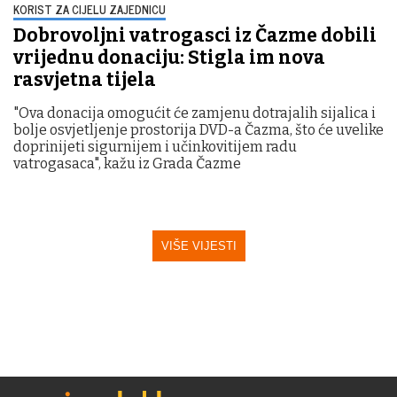
KORIST ZA CIJELU ZAJEDNICU
Dobrovoljni vatrogasci iz Čazme dobili
vrijednu donaciju: Stigla im nova
rasvjetna tijela
"Ova donacija omogućit će zamjenu dotrajalih sijalica i
bolje osvjetljenje prostorija DVD-a Čazma, što će uvelike
doprinijeti sigurnijem i učinkovitijem radu
vatrogasaca", kažu iz Grada Čazme
VIŠE VIJESTI