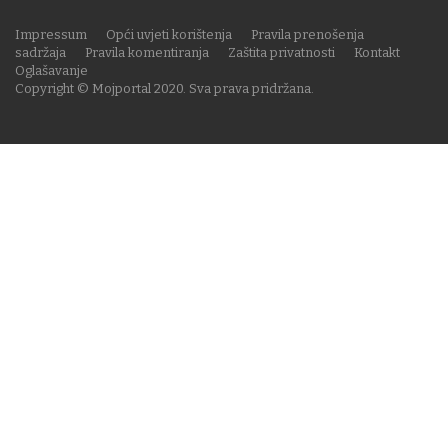
Impressum
Opći uvjeti korištenja
Pravila prenošenja
sadržaja
Pravila komentiranja
Zaštita privatnosti
Kontakt
Oglašavanje
Copyright © Mojportal 2020. Sva prava pridržana.