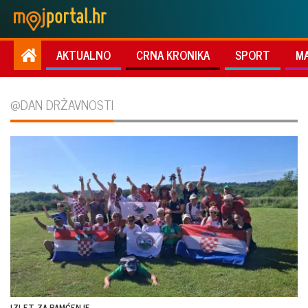
AKTUALNO
CRNA KRONIKA
SPORT
M
@DAN DRŽAVNOSTI
IZLET ZA PAMĆENJE