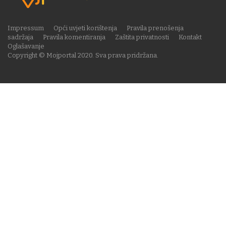
Impressum
Opći uvjeti korištenja
Pravila prenošenja
sadržaja
Pravila komentiranja
Zaštita privatnosti
Kontakt
Oglašavanje
Copyright © Mojportal 2020. Sva prava pridržana.