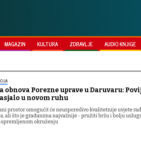
MAGAZIN
KULTURA
ZDRAVLJE
AUDIO KNJIGE
CIJA
a obnova Porezne uprave u Daruvaru: Povi
zasjalo u novom ruhu
ni prostor omogućit će neusporedivo kvalitetnije uvjete ra
a, ali što je građanima najvažnije - pružiti bržu i bolju uslug
 opremljenom okruženju