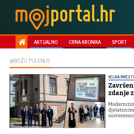
AKTUALNO
CRNA KRONIKA
SPORT
@BOŽO POLENUS
VELIKA INVESTI
Završen
zdanje 
Modernizira
djelatnicim
suvremeno