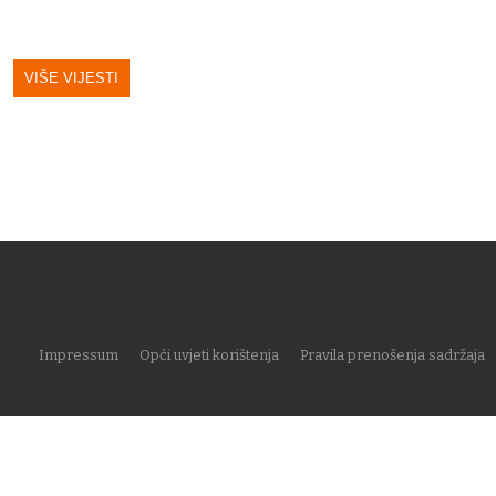
VIŠE VIJESTI
Impressum
Opći uvjeti korištenja
Pravila prenošenja sadržaja