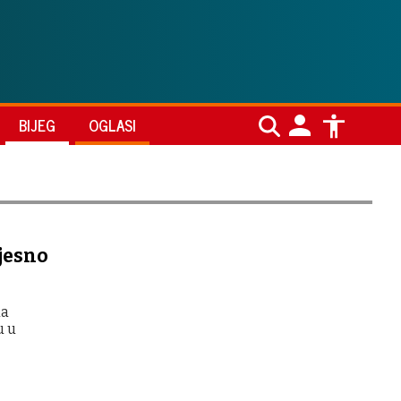
BIJEG
OGLASI
jesno
da
u u