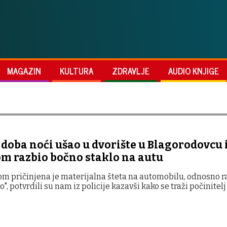
MAGAZIN
KULTURA
ZDRAVLJE
AUDIO KNJIGE
doba noći ušao u dvorište u Blagorodovcu 
 razbio bočno staklo na autu
om pričinjena je materijalna šteta na automobilu, odnosno r
", potvrdili su nam iz policije kazavši kako se traži počinitelj