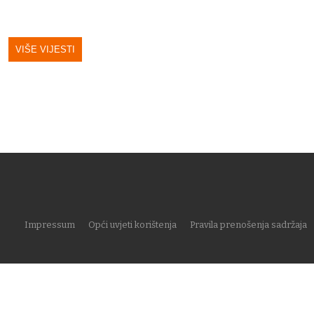
VIŠE VIJESTI
Impressum
Opći uvjeti korištenja
Pravila prenošenja sadržaja