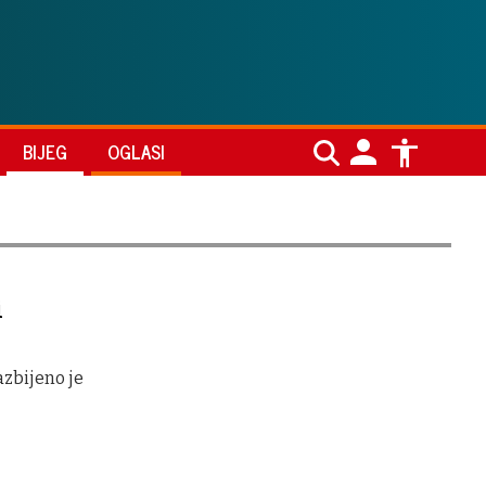
BIJEG
OGLASI
i
azbijeno je