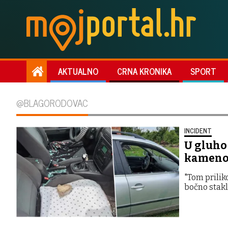
AKTUALNO
CRNA KRONIKA
SPORT
@BLAGORODOVAC
INCIDENT
U gluho 
kamenom
"Tom prilik
bočno staklo