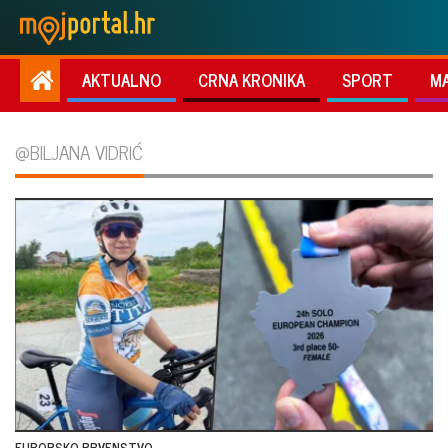
AKTUALNO
CRNA KRONIKA
SPORT
M
@BILJANA VIDRIĆ
EUROPSKO PRVENSTVO