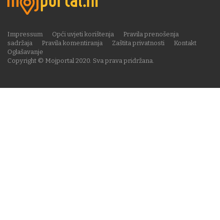
Impressum
Opći uvjeti korištenja
Pravila prenošenja
sadržaja
Pravila komentiranja
Zaštita privatnosti
Kontakt
Oglašavanje
Copyright © Mojportal 2020. Sva prava pridržana.