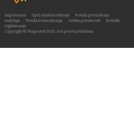
Impressum
Opći uvjeti korištenja
Pravila prenošenja
sadržaja
Pravila komentiranja
Zaštita privatnosti
Kontakt
Oglašavanje
Copyright © Mojportal 2020. Sva prava pridržana.