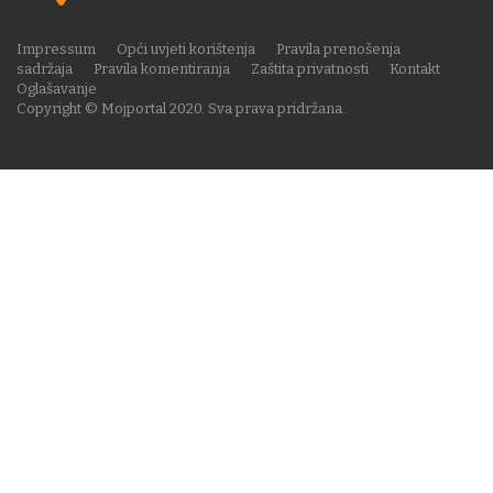
Impressum
Opći uvjeti korištenja
Pravila prenošenja
sadržaja
Pravila komentiranja
Zaštita privatnosti
Kontakt
Oglašavanje
Copyright © Mojportal 2020. Sva prava pridržana.