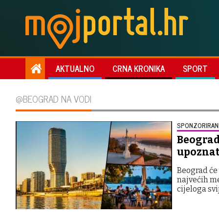
AKTUALNO
CRNA KRONIKA
SPORT
@BEOGRAD NA VODI
SPONZORIRANI
Beograd 
upoznat
Beograd će 
najvećih me
cijeloga svi