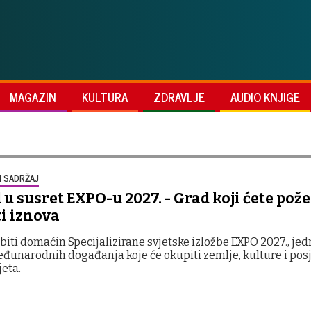
MAGAZIN
KULTURA
ZDRAVLJE
AUDIO KNJIGE
 SADRŽAJ
u susret EXPO-u 2027. - Grad koji ćete pože
i iznova
biti domaćin Specijalizirane svjetske izložbe EXPO 2027., je
đunarodnih događanja koje će okupiti zemlje, kulture i posje
jeta.