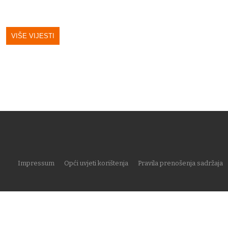
VIŠE VIJESTI
Impressum
Opći uvjeti korištenja
Pravila prenošenja sadržaja