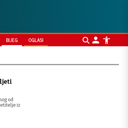
BIJEG
OGLASI
ljeti
dnog od
titelje iz