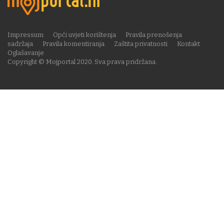
Impressum
Opći uvjeti korištenja
Pravila prenošenja
sadržaja
Pravila komentiranja
Zaštita privatnosti
Kontakt
Oglašavanje
Copyright © Mojportal 2020. Sva prava pridržana.