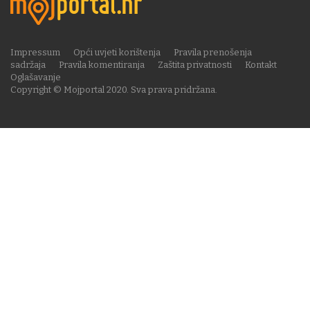
Impressum
Opći uvjeti korištenja
Pravila prenošenja
sadržaja
Pravila komentiranja
Zaštita privatnosti
Kontakt
Oglašavanje
Copyright © Mojportal 2020. Sva prava pridržana.