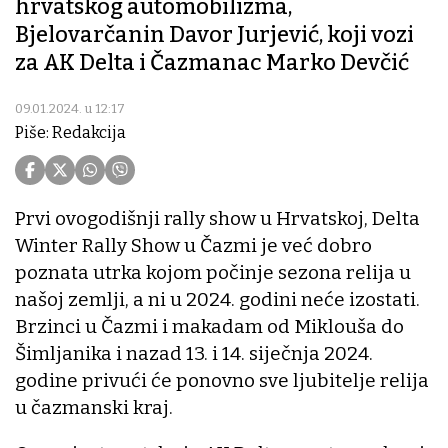
hrvatskog automobilizma,
Bjelovarčanin Davor Jurjević, koji vozi
za AK Delta i Čazmanac Marko Devčić
09.01.2024. u 12:17
Piše: Redakcija
Prvi ovogodišnji rally show u Hrvatskoj, Delta
Winter Rally Show u Čazmi je već dobro
poznata utrka kojom počinje sezona relija u
našoj zemlji, a ni u 2024. godini neće izostati.
Brzinci u Čazmi i makadam od Miklouša do
Šimljanika i nazad 13. i 14. siječnja 2024.
godine privući će ponovno sve ljubitelje relija
u čazmanski kraj.