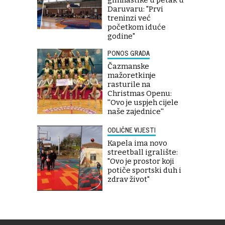
Daruvaru: "Prvi
treninzi već
početkom iduće
godine"
PONOS GRADA
Čazmanske
mažoretkinje
rasturile na
Christmas Openu:
''Ovo je uspjeh cijele
naše zajednice''
ODLIČNE VIJESTI
Kapela ima novo
streetball igralište:
"Ovo je prostor koji
potiče sportski duh i
zdrav život"