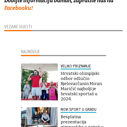
Dobijte informaciju odmah, zapratite nas na
Facebooku!
VEZANE VIJESTI
NAJNOVIJE
VELIKO PRIZNANJE
Hrvatski olimpijski
odbor odlučio:
Bjelovarčanin Miran
Maričić najbolji je
hrvatski sportaš u
2024.
NOVI SPORT U GRADU
Besplatna
prezentacija
gimnastike u petak u