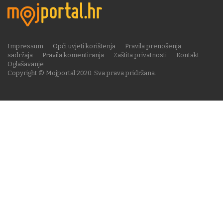
Impressum
Opći uvjeti korištenja
Pravila prenošenja
sadržaja
Pravila komentiranja
Zaštita privatnosti
Kontakt
Oglašavanje
Copyright © Mojportal 2020. Sva prava pridržana.