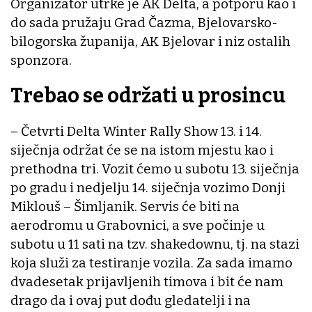
Organizator utrke je AK Delta, a potporu kao i
do sada pružaju Grad Čazma, Bjelovarsko-
bilogorska županija, AK Bjelovar i niz ostalih
sponzora.
Trebao se održati u prosincu
– Četvrti Delta Winter Rally Show 13. i 14.
siječnja održat će se na istom mjestu kao i
prethodna tri. Vozit ćemo u subotu 13. siječnja
po gradu i nedjelju 14. siječnja vozimo Donji
Miklouš – Šimljanik. Servis će biti na
aerodromu u Grabovnici, a sve počinje u
subotu u 11 sati na tzv. shakedownu, tj. na stazi
koja služi za testiranje vozila. Za sada imamo
dvadesetak prijavljenih timova i bit će nam
drago da i ovaj put dođu gledatelji i na