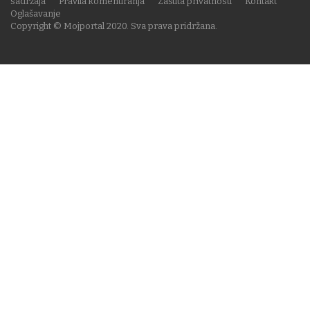
sadržaja
Pravila komentiranja
Zaštita privatnosti
Kontakt
Oglašavanje
Copyright © Mojportal 2020. Sva prava pridržana.