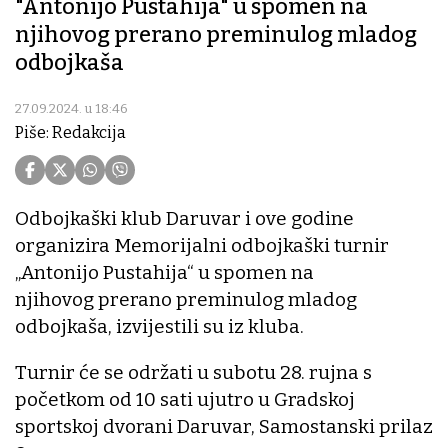
"Antonijo Pustahija" u spomen na
njihovog prerano preminulog mladog
odbojkaša
27.09.2024. u 18:46
Piše: Redakcija
Odbojkaški klub Daruvar i ove godine
organizira Memorijalni odbojkaški turnir
„Antonijo Pustahija“ u spomen na
njihovog prerano preminulog mladog
odbojkaša, izvijestili su iz kluba.
Turnir će se održati u subotu 28. rujna s
početkom od 10 sati ujutro u Gradskoj
sportskoj dvorani Daruvar, Samostanski prilaz