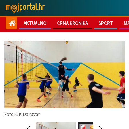
AKTUALNO
CRNA KRONIKA
SPORT
M
Foto: OK Daruvar