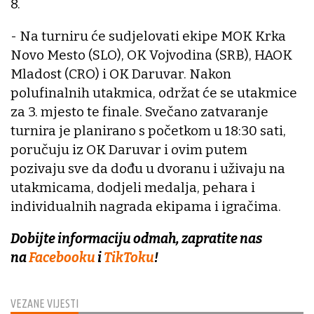
8.
- Na turniru će sudjelovati ekipe MOK Krka
Novo Mesto (SLO), OK Vojvodina (SRB), HAOK
Mladost (CRO) i OK Daruvar. Nakon
polufinalnih utakmica, održat će se utakmice
za 3. mjesto te finale. Svečano zatvaranje
turnira je planirano s početkom u 18:30 sati,
poručuju iz OK Daruvar i ovim putem
pozivaju sve da dođu u dvoranu i uživaju na
utakmicama, dodjeli medalja, pehara i
individualnih nagrada ekipama i igračima.
Dobijte informaciju odmah, zapratite nas
na
Facebooku
i
TikToku
!
VEZANE VIJESTI