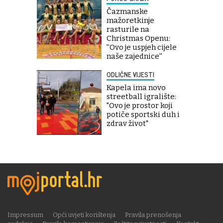
Čazmanske
mažoretkinje
rasturile na
Christmas Openu:
''Ovo je uspjeh cijele
naše zajednice''
ODLIČNE VIJESTI
Kapela ima novo
streetball igralište:
"Ovo je prostor koji
potiče sportski duh i
zdrav život"
Impressum
Opći uvjeti korištenja
Pravila prenošenja