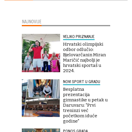
NAJNOVIJE
VELIKO PRIZNANJE
Hrvatski olimpijski
odbor odlučio:
Bjelovarčanin Miran
Maričić najbolji je
hrvatski sportaš u
2024.
NOVI SPORT U GRADU
Besplatna
prezentacija
gimnastike u petak u
Daruvaru: "Prvi
treninzi već
početkom iduće
godine"
PONOS GRADA