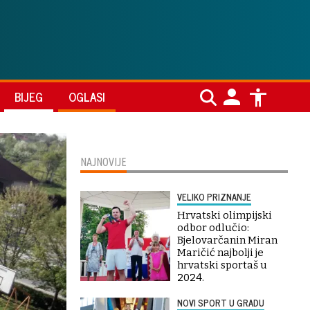
BIJEG
OGLASI
NAJNOVIJE
VELIKO PRIZNANJE
Hrvatski olimpijski
odbor odlučio:
Bjelovarčanin Miran
Maričić najbolji je
hrvatski sportaš u
2024.
NOVI SPORT U GRADU