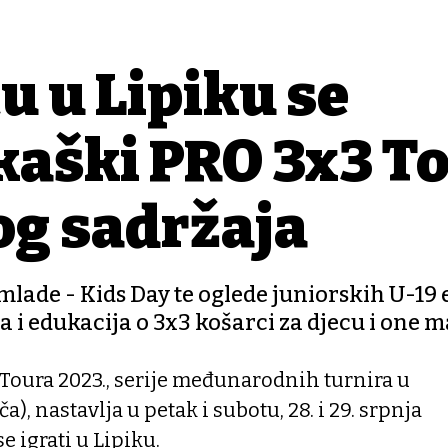
u u Lipiku se
kaški PRO 3x3 T
og sadržaja
mlade - Kids Day te oglede juniorskih U-19 
 i edukacija o 3x3 košarci za djecu i one ma
Toura 2023., serije međunarodnih turnira u
ča), nastavlja u petak i subotu, 28. i 29. srpnja
se igrati u Lipiku.