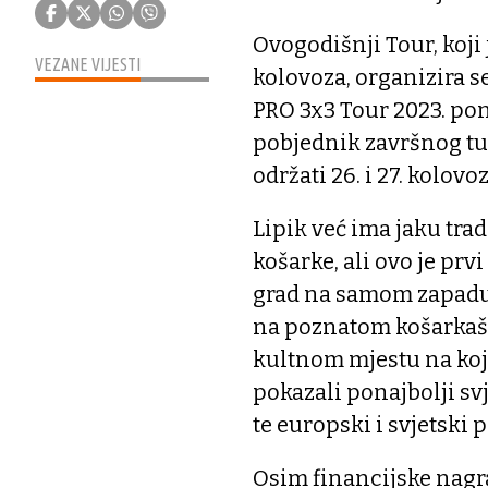
Ovogodišnji Tour, koji j
VEZANE VIJESTI
kolovoza, organizira s
PRO 3x3 Tour 2023. po
pobjednik završnog tur
održati 26. i 27. kolo
Lipik već ima jaku trad
košarke, ali ovo je prv
grad na samom zapadu S
na poznatom košarkašk
kultnom mjestu na koj
pokazali ponajbolji sv
te europski i svjetski p
Osim financijske nagra