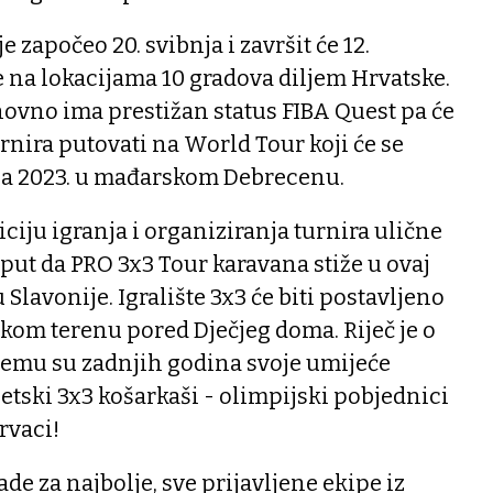
e započeo 20. svibnja i završit će 12.
e na lokacijama 10 gradova diljem Hrvatske.
novno ima prestižan status FIBA Quest pa će
nira putovati na World Tour koji će se
voza 2023. u mađarskom Debrecenu.
iciju igranja i organiziranja turnira ulične
i put da PRO 3x3 Tour karavana stiže u ovaj
lavonije. Igralište 3x3 će biti postavljeno
om terenu pored Dječjeg doma. Riječ je o
emu su zadnjih godina svoje umijeće
jetski 3x3 košarkaši - olimpijski pobjednici
rvaci!
de za najbolje, sve prijavljene ekipe iz