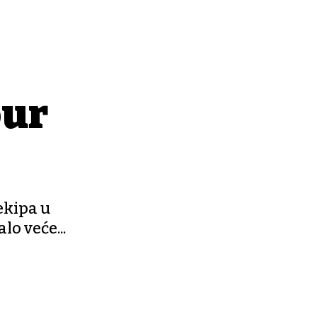
our
ekipa u
lo veće...