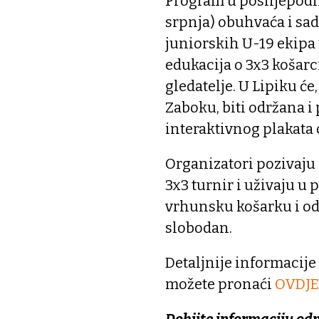
Program u poslijepodn
srpnja) obuhvaća i sad
juniorskih U-19 ekipa u
edukacija o 3x3 košarci
gledatelje. U Lipiku će
Zaboku, biti održana i
interaktivnog plakata
Organizatori pozivaju 
3x3 turnir i uživaju u 
vrhunsku košarku i od
slobodan.
Detaljnije informacije
možete pronaći
OVDJE
Dobijte informaciju od