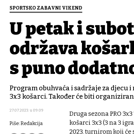
SPORTSKO ZABAVNI VIKEND
U petak i subot
održava košar
s puno dodatn
Program obuhvaća i sadržaje za djecu i 
3x3 košarci. Također će biti organizirana
27.07.2023. u 09:09
Druga sezona PRO 3x3 
košarci 3x3 (3 na 3 igra
Piše: Redakcija
2023. turnirom koji će 