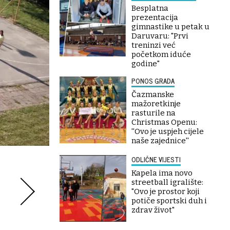
Besplatna
prezentacija
gimnastike u petak u
Daruvaru: "Prvi
treninzi već
početkom iduće
godine"
PONOS GRADA
Čazmanske
mažoretkinje
rasturile na
Christmas Openu:
''Ovo je uspjeh cijele
naše zajednice''
ODLIČNE VIJESTI
Kapela ima novo
streetball igralište:
"Ovo je prostor koji
potiče sportski duh i
zdrav život"