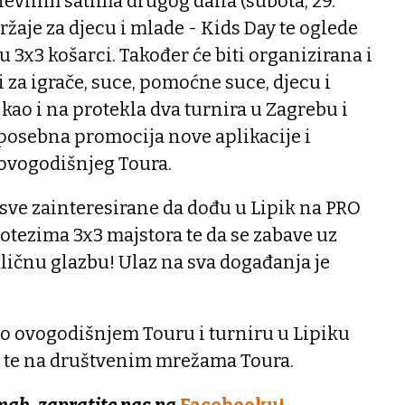
evnim satima drugog dana (subota, 29.
ržaje za djecu i mlade - Kids Day te oglede
 3x3 košarci. Također će biti organizirana i
 za igrače, suce, pomoćne suce, djecu i
, kao i na protekla dva turnira u Zagrebu i
 posebna promocija nove aplikacije i
 ovogodišnjeg Toura.
sve zainteresirane da dođu u Lipik na PRO
potezima 3x3 majstora te da se zabave uz
ličnu glazbu! Ulaz na sva događanja je
 o ovogodišnjem Touru i turniru u Lipiku
te na društvenim mrežama Toura.
mah, zapratite nas na
Facebooku!