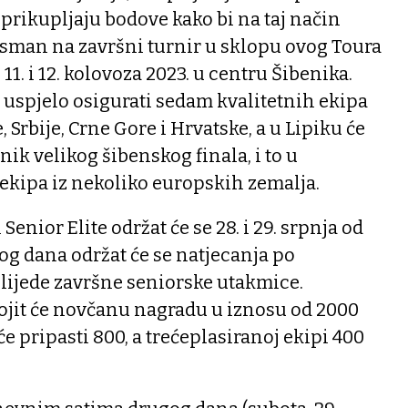
prikupljaju bodove kako bi na taj način
asman na završni turnir u sklopu ovog Toura
 11. i 12. kolovoza 2023. u centru Šibenika.
a uspjelo osigurati sedam kvalitetnih ekipa
 Srbije, Crne Gore i Hrvatske, a u Lipiku će
nik velikog šibenskog finala, i to u
ekipa iz nekoliko europskih zemalja.
Senior Elite održat će se 28. i 29. srpnja od
vog dana održat će se natjecanja po
lijede završne seniorske utakmice.
ojit će novčanu nagradu u iznosu od 2000
e pripasti 800, a trećeplasiranoj ekipi 400