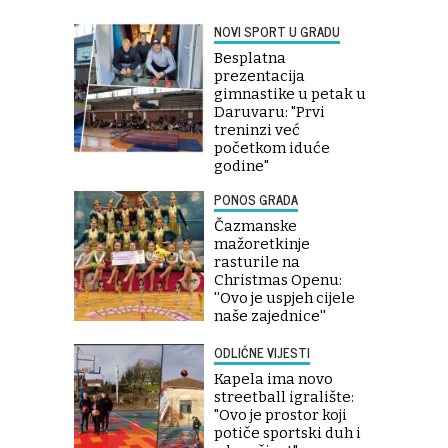
NOVI SPORT U GRADU
Besplatna
prezentacija
gimnastike u petak u
Daruvaru: "Prvi
treninzi već
početkom iduće
godine"
PONOS GRADA
Čazmanske
mažoretkinje
rasturile na
Christmas Openu:
''Ovo je uspjeh cijele
naše zajednice''
ODLIČNE VIJESTI
Kapela ima novo
streetball igralište:
"Ovo je prostor koji
potiče sportski duh i