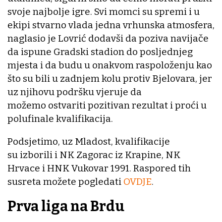
svoje najbolje igre. Svi momci su spremi i u
ekipi stvarno vlada jedna vrhunska atmosfera,
naglasio je Lovrić dodavši da poziva navijače
da ispune Gradski stadion do posljednjeg
mjesta i da budu u onakvom raspoloženju kao
što su bili u zadnjem kolu protiv Bjelovara, jer
uz njihovu podršku vjeruje da
možemo ostvariti pozitivan rezultat i proći u
polufinale kvalifikacija.
Podsjetimo, uz Mladost, kvalifikacije
su izborili i NK Zagorac iz Krapine, NK
Hrvace i HNK Vukovar 1991. Raspored tih
susreta možete pogledati
OVDJE
.
Prva liga na Brdu