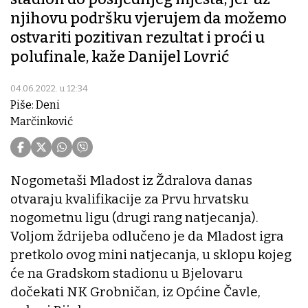
njihovu podršku vjerujem da možemo
ostvariti pozitivan rezultat i proći u
polufinale, kaže Danijel Lovrić
04.06.2022. u 12:34
Piše: Deni
Marčinković
Nogometaši Mladost iz Ždralova danas
otvaraju kvalifikacije za Prvu hrvatsku
nogometnu ligu (drugi rang natjecanja).
Voljom ždrijeba odlučeno je da Mladost igra
pretkolo ovog mini natjecanja, u sklopu kojeg
će na Gradskom stadionu u Bjelovaru
dočekati NK Grobničan, iz Općine Čavle,