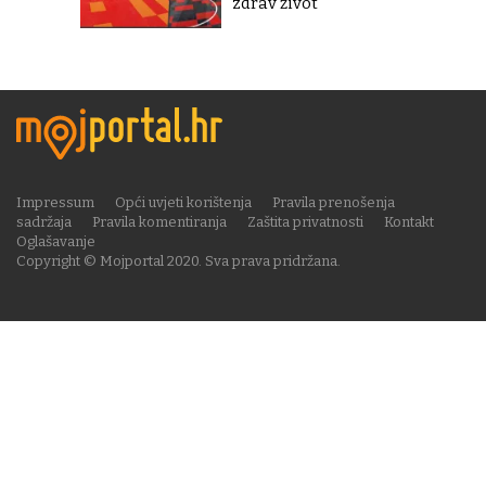
zdrav život"
Impressum
Opći uvjeti korištenja
Pravila prenošenja
sadržaja
Pravila komentiranja
Zaštita privatnosti
Kontakt
Oglašavanje
Copyright © Mojportal 2020. Sva prava pridržana.