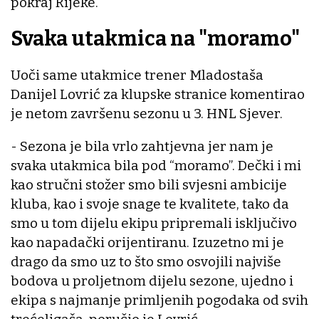
pokraj Rijeke.
Svaka utakmica na "moramo"
Uoči same utakmice trener Mladostaša
Danijel Lovrić za klupske stranice komentirao
je netom završenu sezonu u 3. HNL Sjever.
- Sezona je bila vrlo zahtjevna jer nam je
svaka utakmica bila pod “moramo”. Dečki i mi
kao stručni stožer smo bili svjesni ambicije
kluba, kao i svoje snage te kvalitete, tako da
smo u tom dijelu ekipu pripremali isključivo
kao napadački orijentiranu. Izuzetno mi je
drago da smo uz to što smo osvojili najviše
bodova u proljetnom dijelu sezone, ujedno i
ekipa s najmanje primljenih pogodaka od svih