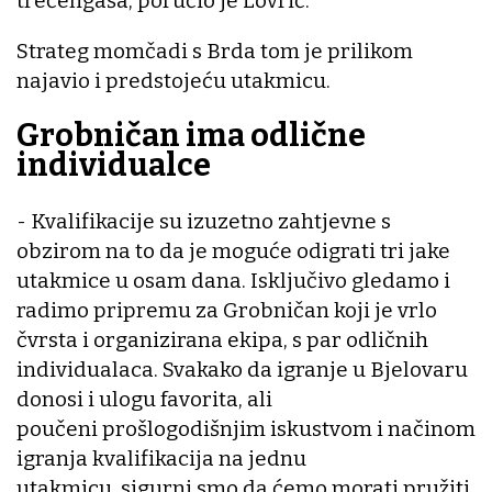
trećeligaša, poručio je Lovrić.
Strateg momčadi s Brda tom je prilikom
najavio i predstojeću utakmicu.
Grobničan ima odlične
individualce
- Kvalifikacije su izuzetno zahtjevne s
obzirom na to da je moguće odigrati tri jake
utakmice u osam dana. Isključivo gledamo i
radimo pripremu za Grobničan koji je vrlo
čvrsta i organizirana ekipa, s par odličnih
individualaca. Svakako da igranje u Bjelovaru
donosi i ulogu favorita, ali
poučeni prošlogodišnjim iskustvom i načinom
igranja kvalifikacija na jednu
utakmicu, sigurni smo da ćemo morati pružiti