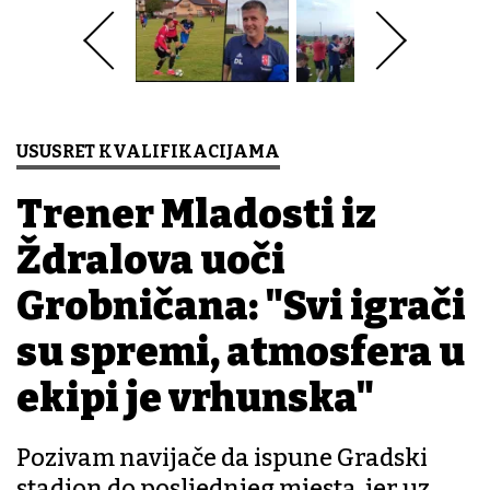
USUSRET KVALIFIKACIJAMA
Trener Mladosti iz
Ždralova uoči
Grobničana: "Svi igrači
su spremi, atmosfera u
ekipi je vrhunska"
Pozivam navijače da ispune Gradski
stadion do posljednjeg mjesta, jer uz