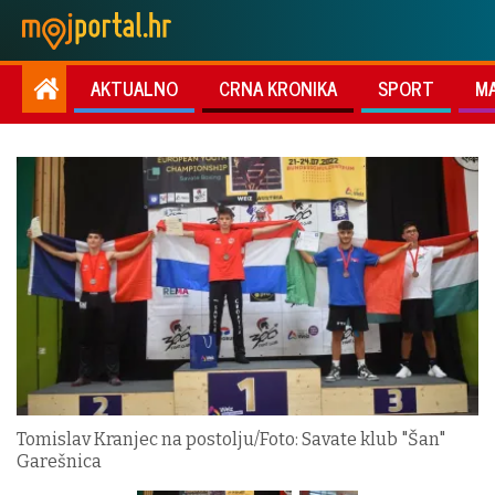
AKTUALNO
CRNA KRONIKA
SPORT
M
Tomislav Kranjec na postolju/Foto: Savate klub "Šan"
Garešnica