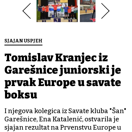
SJAJAN USPJEH
Tomislav Kranjec iz
Garešnice juniorski je
prvak Europe u savate
boksu
I njegova kolegica iz Savate kluba "Šan"
Garešnice, Ena Katalenić, ostvarila je
sjajan rezultat na Prvenstvu Europe u