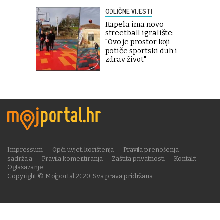
ODLIČNE VIJESTI
Kapela ima novo
streetball igralište:
"Ovo je prostor koji
potiče sportski duh i
zdrav život"
Impressum
Opći uvjeti korištenja
Pravila prenošenja
sadržaja
Pravila komentiranja
Zaštita privatnosti
Kontakt
Oglašavanje
Copyright © Mojportal 2020. Sva prava pridržana.