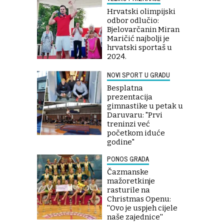
Hrvatski olimpijski
odbor odlučio:
Bjelovarčanin Miran
Maričić najbolji je
hrvatski sportaš u
2024.
NOVI SPORT U GRADU
Besplatna
prezentacija
gimnastike u petak u
Daruvaru: "Prvi
treninzi već
početkom iduće
godine"
PONOS GRADA
Čazmanske
mažoretkinje
rasturile na
Christmas Openu:
''Ovo je uspjeh cijele
naše zajednice''