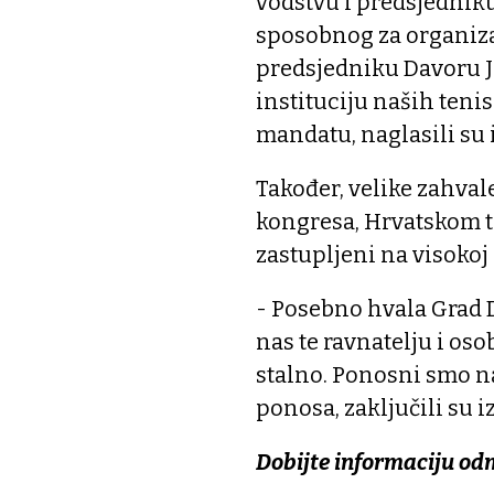
vodstvu i predsjedniku
sposobnog za organiza
predsjedniku Davoru J
instituciju naših teni
mandatu, naglasili su 
Također, velike zahval
kongresa, Hrvatskom t
zastupljeni na visokoj 
- Posebno hvala Grad D
nas te ravnatelju i oso
stalno. Ponosni smo na
ponosa, zaključili su 
Dobijte informaciju od