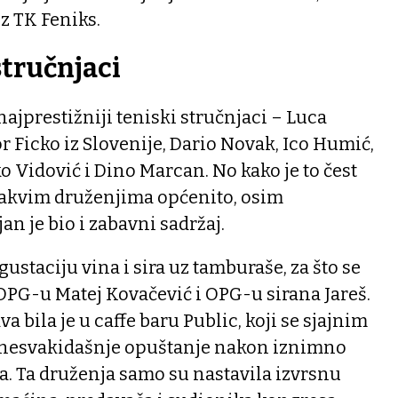
z TK Feniks.
stručnjaci
najprestižniji teniski stručnjaci – Luca
r Ficko iz Slovenije, Dario Novak, Ico Humić,
o Vidović i Dino Marcan. No kako je to čest
 ovakvim druženjima općenito, osim
jan je bio i zabavni sadržaj.
ustaciju vina i sira uz tamburaše, za što se
OPG-u Matej Kovačević i OPG-u sirana Jareš.
a bila je u caffe baru Public, koji se sjajnim
nesvakidašnje opuštanje nakon iznimno
a. Ta druženja samo su nastavila izvrsnu