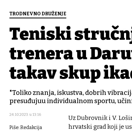
TRODNEVNO DRUŽENJE
Teniski stručnj
trenera u Daruv
takav skup ika
"Toliko znanja, iskustva, dobrih vibracij
presuđujuu individualnom sportu, učini
24.10.2023. u 13:16
Uz Dubrovnik i V. Loši
hrvatski grad koji je 
Piše: Redakcija