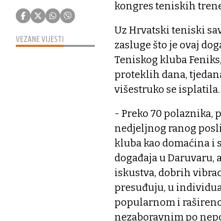
kongres teniskih tren
Uz Hrvatski teniski sa
VEZANE VIJESTI
zasluge što je ovaj do
Teniskog kluba Feniks, 
proteklih dana, tjedan
višestruko se isplatila.
- Preko 70 polaznika, 
nedjeljnog ranog posli
kluba kao domaćina i 
događaja u Daruvaru, a
iskustva, dobrih vibrac
presuđuju, u individu
popularnom i raširenom
nezaboravnim po nepod