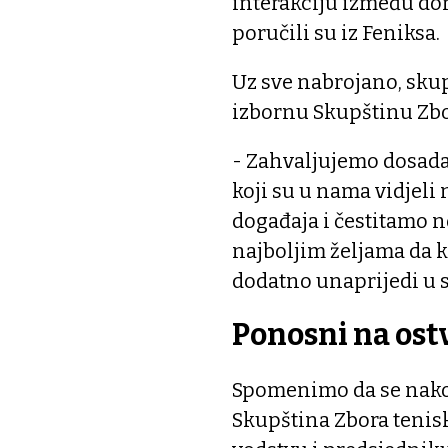
interakciju između do
poručili su iz Feniksa.
Uz sve nabrojano, skup
izbornu Skupštinu Zbo
- Zahvaljujemo dosada
koji su u nama vidjel
događaja i čestitamo 
najboljim željama da k
dodatno unaprijedi u
Ponosni na ost
Spomenimo da se nako
Skupština Zbora tenis