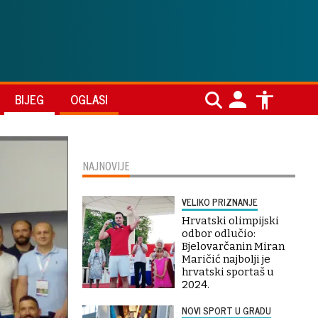
BIJEG
OGLASI
NAJNOVIJE
VELIKO PRIZNANJE
Hrvatski olimpijski
odbor odlučio:
Bjelovarčanin Miran
Maričić najbolji je
hrvatski sportaš u
2024.
NOVI SPORT U GRADU