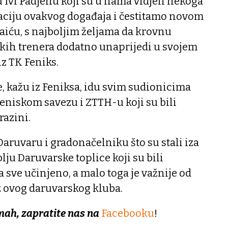
 Ivi Padjenu koji su u nama vidjeli nekoga
ciju ovakvog događaja i čestitamo novom
aiću, s najboljim željama da krovnu
skih trenera dodatno unaprijedi u svojem
iz TK Feniks.
e, kažu iz Feniksa, idu svim sudionicima
eniskom savezu i ZTTH-u koji su bili
razini.
aruvaru i gradonačelniku što su stali iza
blju Daruvarske toplice koji su bili
 sve učinjeno, a malo toga je važnije od
iz ovog daruvarskog kluba.
mah, zapratite nas na
Facebooku
!