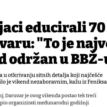
aci educirali 70
aru: "To je najv
d održan u BBŽ-
a u otkrivanju sitnih detalja koji najčešće
lo je vikend nezaboravnim, kažu iz Feniksa
nj, Daruvar je ovog vikenda postao tek treći
uspio organizirati međunarodni godišnji