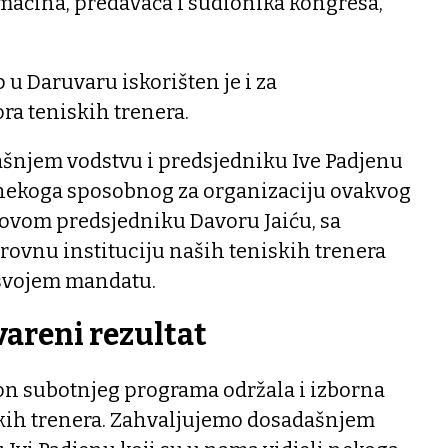
maćina, predavača i sudionika kongresa,
 u Daruvaru iskorišten je i za
ra teniskih trenera.
šnjem vodstvu i predsjedniku Ive Padjenu
i nekoga sposobnog za organizaciju ovakvog
novom predsjedniku Davoru Jaiću, sa
rovnu instituciju naših teniskih trenera
 svojem mandatu.
vareni rezultat
n subotnjeg programa održala i izborna
kih trenera. Zahvaljujemo dosadašnjem