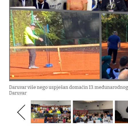
Daruvar više nego uspješan domaćin 13. međunarodnog k
Daruvar