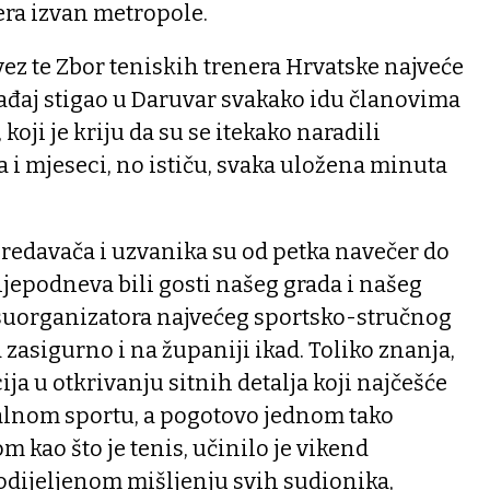
era izvan metropole.
vez te Zbor teniskih trenera Hrvatske najveće
gađaj stigao u Daruvar svakako idu članovima
koji je kriju da su se itekako naradili
a i mjeseci, no ističu, svaka uložena minuta
predavača i uzvanika su od petka navečer do
jepodneva bili gosti našeg grada i našeg
suorganizatora najvećeg sportsko-stručnog
 zasigurno i na županiji ikad. Toliko znanja,
ija u otkrivanju sitnih detalja koji najčešće
alnom sportu, a pogotovo jednom tako
 kao što je tenis, učinilo je vikend
ijeljenom mišljenju svih sudionika,