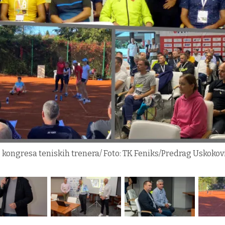
ongresa teniskih trenera/ Foto: TK Feniks/Predrag Uskokov