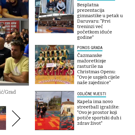
Besplatna
prezentacija
gimnastike u petak u
Daruvaru: "Prvi
treninzi već
početkom iduće
godine"
PONOS GRADA
Čazmanske
mažoretkinje
rasturile na
Christmas Openu:
''Ovo je uspjeh cijele
naše zajednice''
ić/Grad
ODLIČNE VIJESTI
Kapela ima novo
streetball igralište:
"Ovo je prostor koji
potiče sportski duh i
zdrav život"