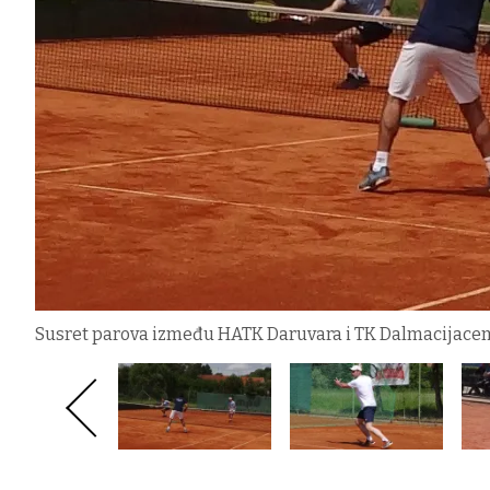
Susret parova između HATK Daruvara i TK Dalmacijace