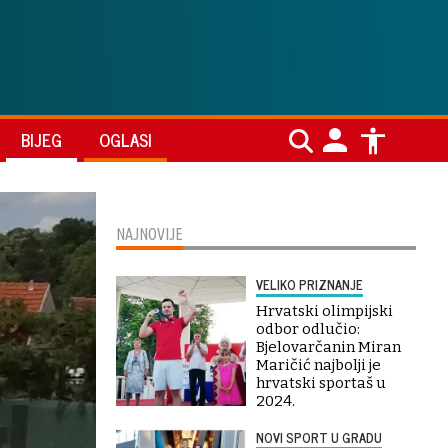
BIJEG
OGLASI
NAJNOVIJE
VELIKO PRIZNANJE
Hrvatski olimpijski
odbor odlučio:
Bjelovarčanin Miran
Maričić najbolji je
hrvatski sportaš u
2024.
NOVI SPORT U GRADU