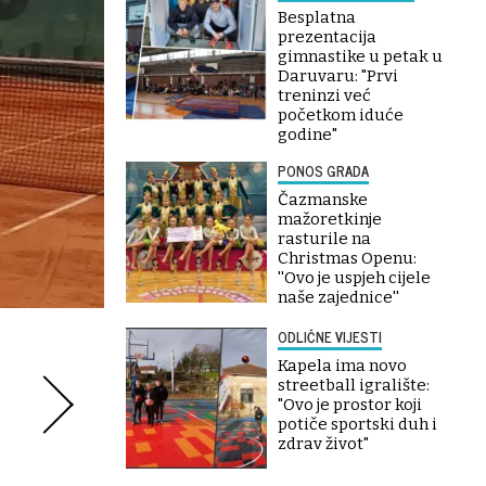
Besplatna
prezentacija
gimnastike u petak u
Daruvaru: "Prvi
treninzi već
početkom iduće
godine"
PONOS GRADA
Čazmanske
mažoretkinje
rasturile na
Christmas Openu:
''Ovo je uspjeh cijele
naše zajednice''
ODLIČNE VIJESTI
Kapela ima novo
streetball igralište:
"Ovo je prostor koji
potiče sportski duh i
zdrav život"