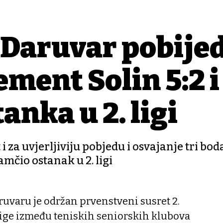
Daruvar pobijed
ment Solin 5:2 i
anka u 2. ligi
 za uvjerljiviju pobjedu i osvajanje tri bo
amčio ostanak u 2. ligi
ruvaru je održan prvenstveni susret 2.
lige između teniskih seniorskih klubova