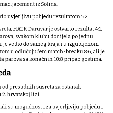
macijacement iz Solina.
io uvjerljivu pobjedu rezultatom 5:2
reta, HATK Daruvar je ostvario rezultat 4:1,
parova, svakom klubu donijela po jednu
 je vodio do samog kraja i u izgubljenom
atom u odlučujućem match-breaku 8:6, ali je
eta parova sa konačnih 10:8 pripao gostima.
jeda
an od presudnih susreta za ostanak
2. hrvatskoj ligi.
ali su mogućnost i za uvjerljiviju pobjedu i