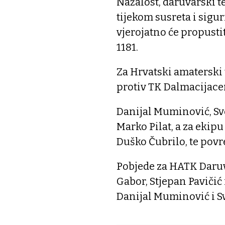
Nažalost, daruvarski t
tijekom susreta i sigur
vjerojatno će propustit
1181.
Za Hrvatski amaterski 
protiv TK Dalmacijacem
Danijal Muminović, Sve
Marko Pilat, a za ekipu
Duško Čubrilo, te povr
Pobjede za HATK Daruv
Gabor, Stjepan Pavičić
Danijal Muminović i Sv
_____________________