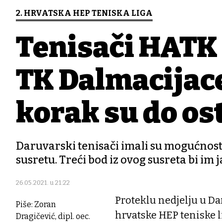
2. HRVATSKA HEP TENISKA LIGA
Tenisači HATK 
TK Dalmacijace
korak su do ost
Daruvarski tenisači imali su mogućnost i
susretu. Treći bod iz ovog susreta bi im j
26.05.2021. u 21:22
Proteklu nedjelju u Da
Piše: Zoran
hrvatske HEP teniske 
Dragičević, dipl. oec.