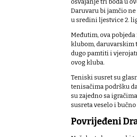
osvajanje tri boda u o
Daruvaru bi jamčio ne 
u sredini ljestvice 2. li
Međutim, ova pobjeda
klubom, daruvarskim te
dugo pamtiti i vjerojat
ovog kluba.
Teniski susret su glas
tenisačima podršku dal
su zajedno sa igračim
susreta veselo i bučno
Povrijeđeni Dr