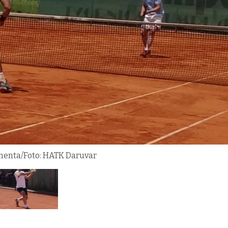
menta/Foto: HATK Daruvar