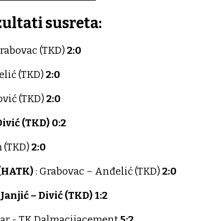
ultati susreta:
Grabovac (TKD)
2:0
elić (TKD)
2:0
ović (TKD)
2:0
Divić (TKD)
0:2
 (TKD)
2:0
 (HATK)
: Grabovac – Anđelić (TKD)
2:0
Janjić – Divić (TKD) 1:2
ar - TK Dalmacijacement
5:2