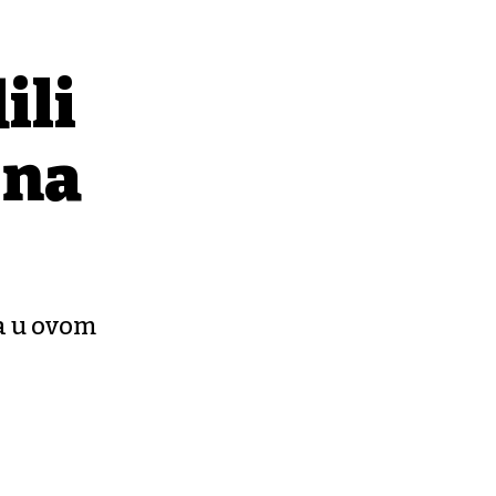
ili
 na
da u ovom