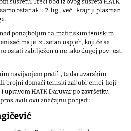
vom susretu. Treći bod iz ovog susreta HATK
samo ostanak u 2. ligi, već i krajnji plasman
ge.
 nad ponajboljim dalmatinskim teniskim
nisačima je izuzetan uspjeh, koji će se
no ostati zabilježen u ne tako dugoj povijesti
nim navijanjem pratili, te daruvarskim
i brojni domaći teniski zaljubljenici, koji
a i upravom HATK Daruvar po završetku
 proslavili ovu značajnu pobjedu.
agičević