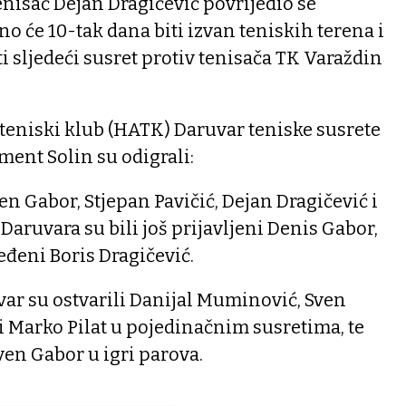
enisač Dejan Dragičević povrijedio se
no će 10-tak dana biti izvan teniskih terena i
i sljedeći susret protiv tenisača TK Varaždin
teniski klub (HATK) Daruvar teniske susrete
ent Solin su odigrali:
n Gabor, Stjepan Pavičić, Dejan Dragičević i
 Daruvara su bili još prijavljeni Denis Gabor,
eđeni Boris Dragičević.
ar su ostvarili Danijal Muminović, Sven
 i Marko Pilat u pojedinačnim susretima, te
en Gabor u igri parova.
____________________