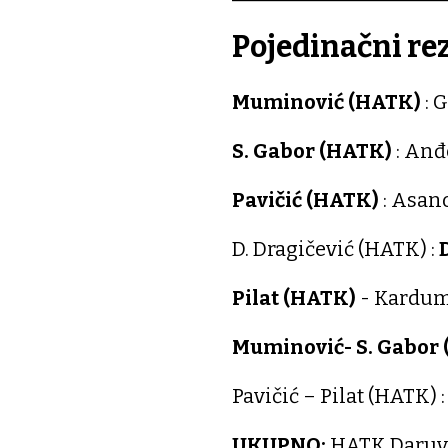
Pojedinačni rez
Muminović (HATK)
: 
S. Gabor (HATK)
: Anđ
Pavičić (HATK)
: Asan
D. Dragičević (HATK) :
Pilat (HATK)
- Kardum
Muminović- S. Gabor
Pavičić – Pilat (HATK) :
UKUPNO:
HATK Daruv