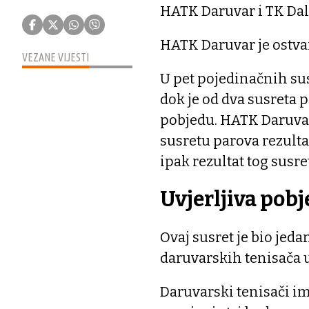
HATK Daruvar i TK Dal
HATK Daruvar je ostvar
VEZANE VIJESTI
U pet pojedinačnih sus
dok je od dva susreta 
pobjedu. HATK Daruvar
susretu parova rezult
ipak rezultat tog susr
Uvjerljiva pob
Ovaj susret je bio jed
daruvarskih tenisača u 
Daruvarski tenisači im