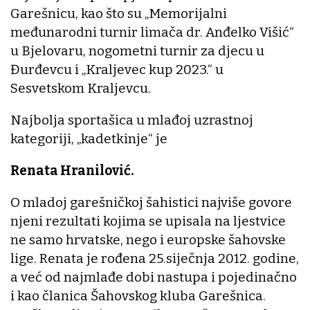
Garešnicu, kao što su „Memorijalni
međunarodni turnir limača dr. Anđelko Višić“
u Bjelovaru, nogometni turnir za djecu u
Đurđevcu i „Kraljevec kup 2023.“ u
Sesvetskom Kraljevcu.
Najbolja sportašica u mlađoj uzrastnoj
kategoriji, „kadetkinje“ je
Renata Hranilović.
O mladoj garešničkoj šahistici najviše govore
njeni rezultati kojima se upisala na ljestvice
ne samo hrvatske, nego i europske šahovske
lige. Renata je rođena 25.siječnja 2012. godine,
a već od najmlađe dobi nastupa i pojedinačno
i kao članica Šahovskog kluba Garešnica.