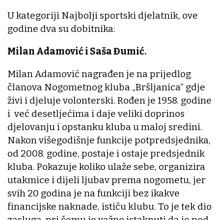
U kategoriji Najbolji sportski djelatnik, ove
godine dva su dobitnika:
Milan Adamović i Saša Đumić.
Milan Adamović nagrađen je na prijedlog
članova Nogometnog kluba „Bršljanica“ gdje
živi i djeluje volonterski. Rođen je 1958. godine
i već desetljećima i daje veliki doprinos
djelovanju i opstanku kluba u maloj sredini.
Nakon višegodišnje funkcije potpredsjednika,
od 2008. godine, postaje i ostaje predsjednik
kluba. Pokazuje koliko ulaže sebe, organizira
utakmice i dijeli ljubav prema nogometu, jer
svih 20 godina je na funkciji bez ikakve
financijske naknade, ističu klubu. To je tek dio
zasluga, pri čemu je važno istaknuti da je pod