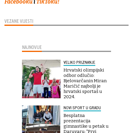
Facebooku
i
TikToku!
VEZANE VIJESTI
NAJNOVIJE
VELIKO PRIZNANJE
Hrvatski olimpijski
odbor odlučio:
Bjelovarčanin Miran
Maričić najbolji je
hrvatski sportaš u
2024.
NOVI SPORT U GRADU
Besplatna
prezentacija
gimnastike u petak u
Daruvaru: "Prvi