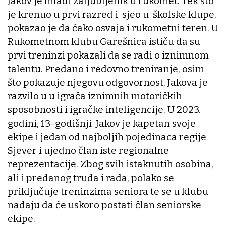
Jakov je mladi zaljubljenik u rukomet. Tek što
je krenuo u prvi razred i sjeo u školske klupe,
pokazao je da ćako osvaja i rukometni teren. U
Rukometnom klubu Garešnica ističu da su
prvi treninzi pokazali da se radi o iznimnom
talentu. Predano i redovno treniranje, osim
što pokazuje njegovu odgovornost, Jakova je
razvilo u u igrača iznimnih motoričkih
sposobnosti i igračke inteligencije. U 2023.
godini, 13-godišnji Jakov je kapetan svoje
ekipe i jedan od najboljih pojedinaca regije
Sjever i ujedno član iste regionalne
reprezentacije. Zbog svih istaknutih osobina,
ali i predanog truda i rada, polako se
priključuje treninzima seniora te se u klubu
nadaju da će uskoro postati član seniorske
ekipe.