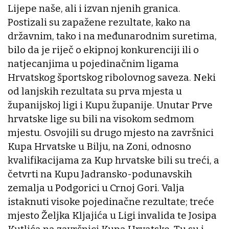
Lijepe naše, ali i izvan njenih granica.
Postizali su zapažene rezultate, kako na
državnim, tako i na međunarodnim suretima,
bilo da je riječ o ekipnoj konkurenciji ili o
natjecanjima u pojedinačnim ligama
Hrvatskog športskog ribolovnog saveza. Neki
od lanjskih rezultata su prva mjesta u
županijskoj ligi i Kupu županije. Unutar Prve
hrvatske lige su bili na visokom sedmom
mjestu. Osvojili su drugo mjesto na završnici
Kupa Hrvatske u Bilju, na Zoni, odnosno
kvalifikacijama za Kup hrvatske bili su treći, a
četvrti na Kupu Jadransko-podunavskih
zemalja u Podgorici u Crnoj Gori. Valja
istaknuti visoke pojedinačne rezultate; treće
mjesto Željka Kljajića u Ligi invalida te Josipa