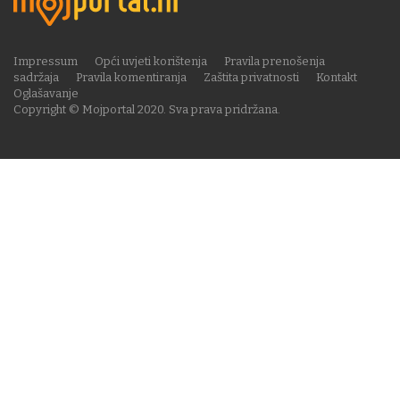
Impressum
Opći uvjeti korištenja
Pravila prenošenja
sadržaja
Pravila komentiranja
Zaštita privatnosti
Kontakt
Oglašavanje
Copyright © Mojportal 2020. Sva prava pridržana.