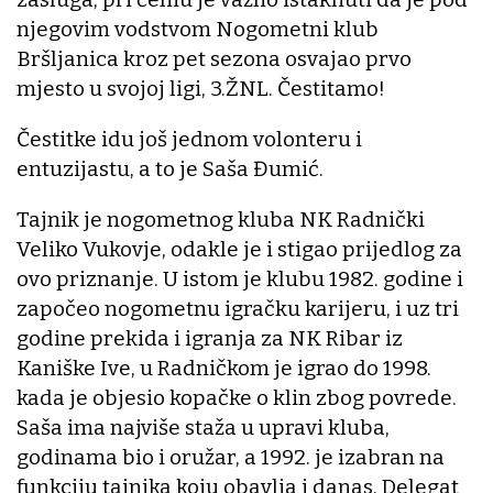
njegovim vodstvom Nogometni klub
Bršljanica kroz pet sezona osvajao prvo
mjesto u svojoj ligi, 3.ŽNL. Čestitamo!
Čestitke idu još jednom volonteru i
entuzijastu, a to je Saša Đumić.
Tajnik je nogometnog kluba NK Radnički
Veliko Vukovje, odakle je i stigao prijedlog za
ovo priznanje. U istom je klubu 1982. godine i
započeo nogometnu igračku karijeru, i uz tri
godine prekida i igranja za NK Ribar iz
Kaniške Ive, u Radničkom je igrao do 1998.
kada je objesio kopačke o klin zbog povrede.
Saša ima najviše staža u upravi kluba,
godinama bio i oružar, a 1992. je izabran na
funkciju tajnika koju obavlja i danas. Delegat