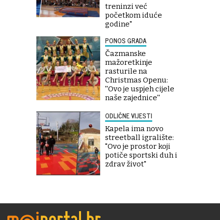
treninzi već
početkom iduće
godine"
PONOS GRADA
Čazmanske
mažoretkinje
rasturile na
Christmas Openu:
''Ovo je uspjeh cijele
naše zajednice''
ODLIČNE VIJESTI
Kapela ima novo
streetball igralište:
"Ovo je prostor koji
potiče sportski duh i
zdrav život"