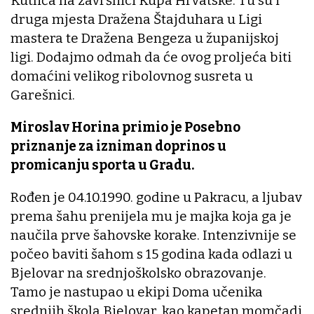
Kutlića na završnici Kupa Hrvatske. Tu su i
druga mjesta Dražena Štajduhara u Ligi
mastera te Dražena Bengeza u županijskoj
ligi. Dodajmo odmah da će ovog proljeća biti
domaćini velikog ribolovnog susreta u
Garešnici.
Miroslav Horina primio je Posebno
priznanje za izniman doprinos u
promicanju sporta u Gradu.
Rođen je 04.10.1990. godine u Pakracu, a ljubav
prema šahu prenijela mu je majka koja ga je
naučila prve šahovske korake. Intenzivnije se
počeo baviti šahom s 15 godina kada odlazi u
Bjelovar na srednjoškolsko obrazovanje.
Tamo je nastupao u ekipi Doma učenika
srednjih škola Bjelovar, kao kapetan momčadi