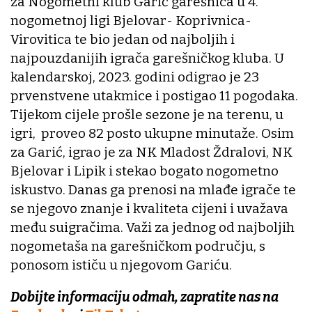
za Nogometni klub Garić garešnica u 4.
nogometnoj ligi Bjelovar- Koprivnica-
Virovitica te bio jedan od najboljih i
najpouzdanijih igrača garešničkog kluba. U
kalendarskoj, 2023. godini odigrao je 23
prvenstvene utakmice i postigao 11 pogodaka.
Tijekom cijele prošle sezone je na terenu, u
igri, proveo 82 posto ukupne minutaže. Osim
za Garić, igrao je za NK Mladost Ždralovi, NK
Bjelovar i Lipik i stekao bogato nogometno
iskustvo. Danas ga prenosi na mlađe igrače te
se njegovo znanje i kvaliteta cijeni i uvažava
među suigračima. Važi za jednog od najboljih
nogometaša na garešničkom području, s
ponosom ističu u njegovom Gariću.
Dobijte informaciju odmah, zapratite nas na