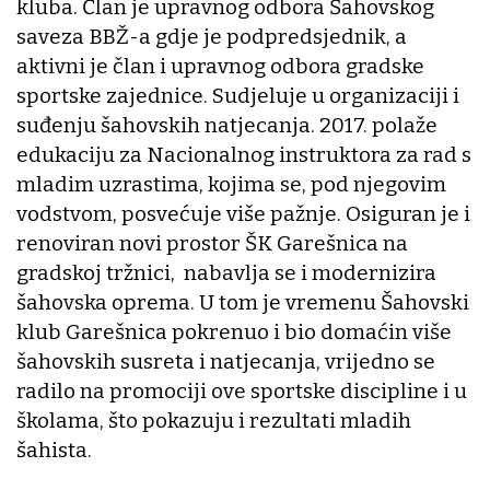
kluba. Član je upravnog odbora Šahovskog
saveza BBŽ-a gdje je podpredsjednik, a
aktivni je član i upravnog odbora gradske
sportske zajednice. Sudjeluje u organizaciji i
suđenju šahovskih natjecanja. 2017. polaže
edukaciju za Nacionalnog instruktora za rad s
mladim uzrastima, kojima se, pod njegovim
vodstvom, posvećuje više pažnje. Osiguran je i
renoviran novi prostor ŠK Garešnica na
gradskoj tržnici, nabavlja se i modernizira
šahovska oprema. U tom je vremenu Šahovski
klub Garešnica pokrenuo i bio domaćin više
šahovskih susreta i natjecanja, vrijedno se
radilo na promociji ove sportske discipline i u
školama, što pokazuju i rezultati mladih
šahista.