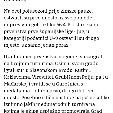
Na ovoj polusezoni prije zimske pauze,
ostvarili su prvo mjesto uz sve pobjede i
impresivnu gol razliku 56:4. Prošlu sezonu
prvenstva prve županijske lige- jug, u
kategoriji početnici U-9 ostvarili su drugo
mjesto, uz samo jedan poraz.
Uz utakmice prvenstva, nogomet su zaigrali
na brojnim turnirima. Osim u svom gradu,
igrali su i u Slavonskom Brodu, Kutini,,
Križevcima, Virovitici, Grubišnom Polju, pa i u
Mađarskoj i vratili se u Garešnicu s
medaljama- bilo za prvo, drugo ili treće
mjesto. Posebno ističu nastupe na još nekoliko
iznimno jakih međunarodnih turnira na
kojima je ekipa uspješno promovirala Grad