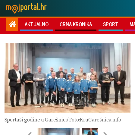
AKTUALNO
CRNA KRONIKA
SPORT
M
Sportaši godine u Garešnici/ Foto:KruGarešnica.info