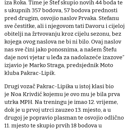
iza Roka. Time je Štef skupio novih 44 boda te
s ukupnih 357 bodova, 57 bodova prednosti
pred drugim, osvojio naslov Prvaka. Stefanu
sve čestitke, ali i njegovom tati Davoru i cijeloj
obitelji na žrtvovanju kroz cijelu sezonu, bez
kojega ovog naslova ne bi ni bilo. Ovaj naslov
nas sve čini jako ponosnima, a našem Štefu
daje novi vjetar u leđa za nadolazeće izazove”
izjavio je Marko Straga, predsjednik Moto
kluba Pakrac-Lipik.
Drugi vozač Pakrac-Lipika u istoj klasi bio
je Noa Krivdić kojemu je ovo mu je bila prva
utrka MPH. Na treningu je imao 12. vrijeme,
dok je u prvoj utrci zauzeo 13. mjesto, a u
drugoj je popravio plasman te osvojio odlično
11. mjesto te skupio prvih 18 bodova u