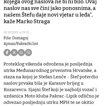
kojega ovog naslova ne bi ni bilo. Ovaj
naslov nas sve čini jako ponosnima, a
našem Štefu daje novi vjetar u leđa”,
kaže Marko Straga
20.10.2023. u 19:13
Piše: Domagoj
Ajman/Pakrački list
Proteklog vikenda odvožena je posljednja
utrka Međunarodnog prvenstva Hrvatske, a
staza na kojoj je Stefan Lenče - Štef potvrdio
naslov prvaka bila je Karasov brijeg u
Kozarevcu. Sjajni Štef koji je najbolji vozač i
uzdanica Moto kluba Pakrac-Lipik odlično je
odvezao posljednju utrku MPH te se okitio