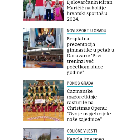
Bjelovarčanin Miran
Maričić najbolji je
hrvatski sportaš u
2024.
NOVI SPORT U GRADU
Besplatna
prezentacija
gimnastike u petak u
Daruvaru: "Prvi
treninzi već
početkom iduće
godine"
PONOS GRADA
Čazmanske
mažoretkinje
rasturile na
Christmas Openu:
''Ovo je uspjeh cijele
naše zajednice''
ODLIČNE VIJESTI
Kapela ima novo