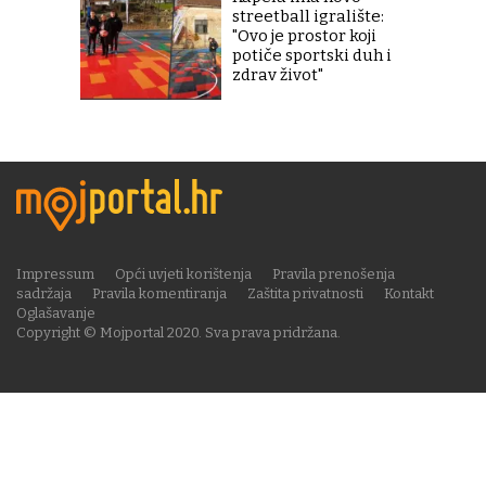
streetball igralište:
"Ovo je prostor koji
potiče sportski duh i
zdrav život"
Impressum
Opći uvjeti korištenja
Pravila prenošenja
sadržaja
Pravila komentiranja
Zaštita privatnosti
Kontakt
Oglašavanje
Copyright © Mojportal 2020. Sva prava pridržana.