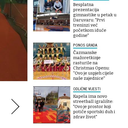
Besplatna
prezentacija
gimnastike u petak u
Daruvaru: "Prvi
treninzi već
početkom iduće
godine"
PONOS GRADA
Čazmanske
mažoretkinje
rasturile na
Christmas Openu:
''Ovo je uspjeh cijele
naše zajednice''
ODLIČNE VIJESTI
Kapela ima novo
streetball igralište:
"Ovo je prostor koji
potiče sportski duh i
zdrav život"