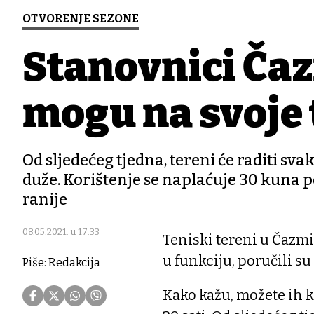
OTVORENJE SEZONE
Stanovnici Čaz
mogu na svoje 
Od sljedećeg tjedna, tereni će raditi sva
duže. Korištenje se naplaćuje 30 kuna 
ranije
08.05.2021. u 17:33
Teniski tereni u Čazmi
u funkciju, poručili s
Piše: Redakcija
Kako kažu, možete ih kor