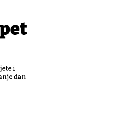
opet
jete i
anje dan