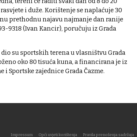
edna, tereni će raditi svaki dan od 8 do 20
rasvjete i duže. Korištenje se naplaćuje 30
znu prethodnu najavu najmanje dan ranije
93-9318 (Ivan Kancir), poručuju iz Grada
 dio su sportskih terena u vlasništvu Grada
ženo oko 80 tisuća kuna, a financirana je iz
 i Sportske zajednice Grada Čazme.
Impressum
Opći uvjeti korištenja
Pravila prenošenja sadržaja