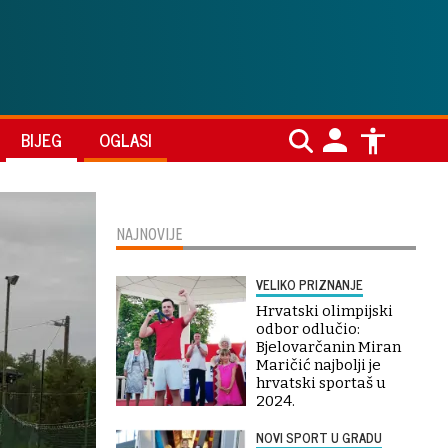
BIJEG
OGLASI
NAJNOVIJE
VELIKO PRIZNANJE
Hrvatski olimpijski
odbor odlučio:
Bjelovarčanin Miran
Maričić najbolji je
hrvatski sportaš u
2024.
NOVI SPORT U GRADU