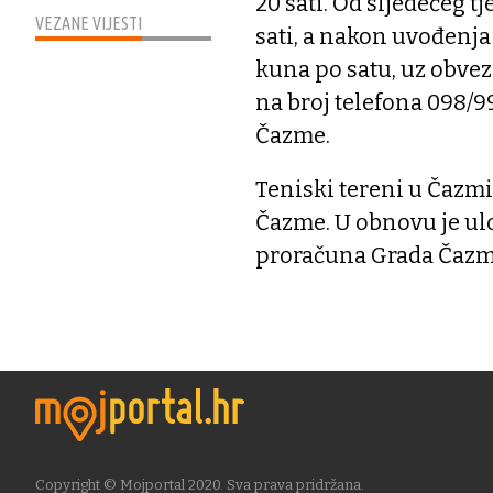
20 sati. Od sljedećeg tj
VEZANE VIJESTI
sati, a nakon uvođenja 
kuna po satu, uz obve
na broj telefona 098/9
Čazme.
Teniski tereni u Čazmi
Čazme. U obnovu je ulo
proračuna Grada Čazme
Copyright © Mojportal 2020. Sva prava pridržana.