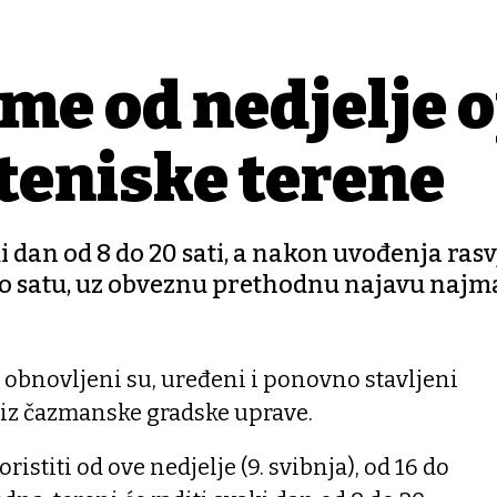
me od nedjelje 
teniske terene
ki dan od 8 do 20 sati, a nakon uvođenja rasv
po satu, uz obveznu prethodnu najavu najm
 obnovljeni su, uređeni i ponovno stavljeni
u iz čazmanske gradske uprave.
istiti od ove nedjelje (9. svibnja), od 16 do